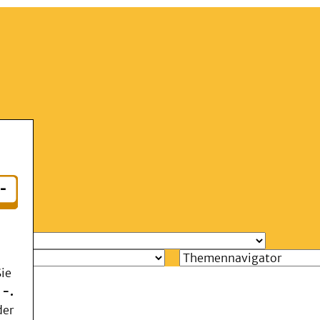
Aa
Menü
g
ie
 -.
der