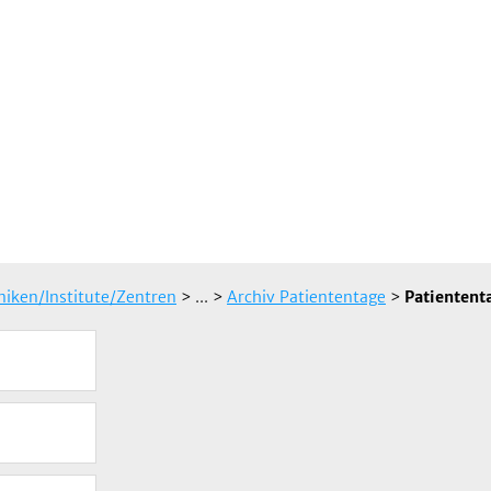
iniken/Institute/Zentren
> ...
>
Archiv Patiententage
>
Patientent