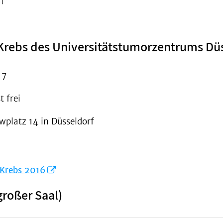
Krebs des Universitätstumorzentrums Dü
17
t frei
latz 14 in Düsseldorf
 Krebs 2016
großer Saal)