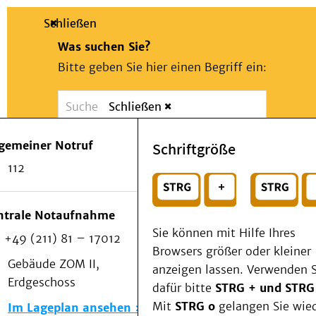
Schließen
Was suchen Sie?
Bitte geben Sie hier einen Begriff ein:
Schließen
Suche
Presse
Kontakt
Notfall
lgemeiner Notruf
Schriftgröße
Suchen
Patienten & Besucher
112
Kliniken/Institute/Zentren
oder
Als Patient am UKD
Beratung und Unterstützung
Wählen Sie ein Thema für Ihren Schnelleinstie
ntrale Notaufnahme
Veranstaltungen
Sie können mit Hilfe Ihres
+49 (211) 81 – 17012
Kommunikation im Medizinwesen (KIM)
Browsers größer oder kleiner
Notfall
Gebäude ZOM II,
anzeigen lassen. Verwenden S
Forschung & Lehre
Erdgeschoss
dafür bitte
STRG + und STRG
Medizinische Fakultät
Mit
STRG o
gelangen Sie wie
Im Lageplan ansehen
Die Institute des UKD