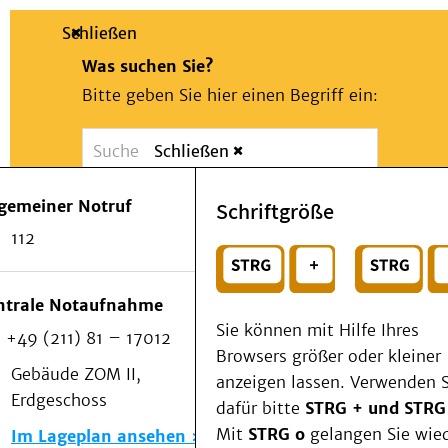
Schließen
Was suchen Sie?
Bitte geben Sie hier einen Begriff ein:
Schließen
Suche
Presse
Kontakt
Notfall
lgemeiner Notruf
Schriftgröße
Suchen
Patienten & Besucher
112
Kliniken/Institute/Zentren
oder
Als Patient am UKD
Beratung und Unterstützung
Wählen Sie ein Thema für Ihren Schnelleinstie
ntrale Notaufnahme
Veranstaltungen
Sie können mit Hilfe Ihres
+49 (211) 81 – 17012
Kommunikation im Medizinwesen (KIM)
Browsers größer oder kleiner
Notfall
Gebäude ZOM II,
anzeigen lassen. Verwenden S
Forschung & Lehre
Erdgeschoss
dafür bitte
STRG + und STRG
Medizinische Fakultät
Mit
STRG o
gelangen Sie wie
Im Lageplan ansehen
Die Institute des UKD