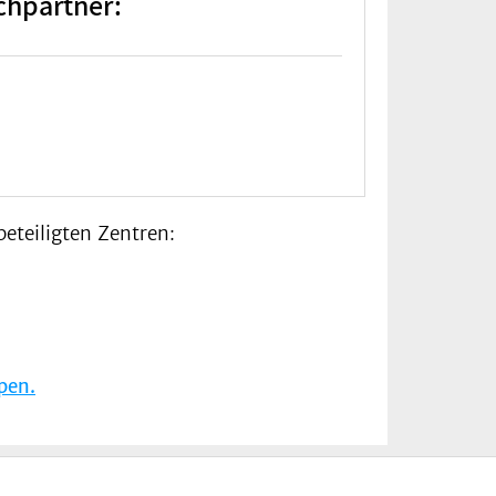
chpartner:
beteiligten Zentren:
pen.