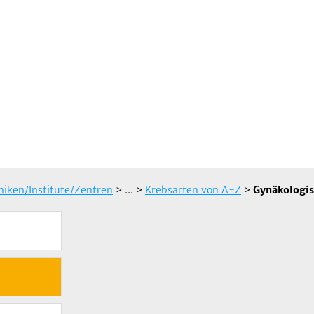
iniken/Institute/Zentren
> ...
>
Krebsarten von A-Z
>
Gynäkologi