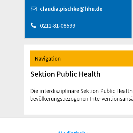
claudia.pischke@hhu.de
0211-81-08599
Navigation
Sektion Public Health
Die interdisziplinäre Sektion Public Heal
bevölkerungsbezogenen Interventionsansä