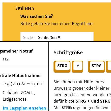
Schließen
Was suchen Sie?
Bitte geben Sie hier einen Begriff ein:
Schließen
Suche
Presse
Kontakt
Notfall
lgemeiner Notruf
Schriftgröße
Suchen
Patienten & Besucher
112
Kliniken/Institute/Zentren
oder
Als Patient am UKD
Beratung und Unterstützung
Wählen Sie ein Thema für Ihren Schnelleinstie
ntrale Notaufnahme
Veranstaltungen
Sie können mit Hilfe Ihres
+49 (211) 81 – 17012
Kommunikation im Medizinwesen (KIM)
Browsers größer oder kleiner
Notfall
Gebäude ZOM II,
anzeigen lassen. Verwenden S
Forschung & Lehre
Erdgeschoss
dafür bitte
STRG + und STRG
Medizinische Fakultät
Mit
STRG o
gelangen Sie wie
Im Lageplan ansehen
Die Institute des UKD