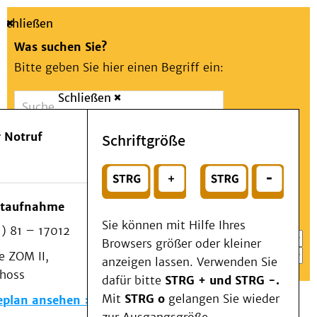
Schließen
Was suchen Sie?
Bitte geben Sie hier einen Begriff ein:
Schließen
Suche
Presse
Kontakt
Aa
Notfall
 Notruf
Schriftgröße
Menü
Suchen
Patienten & Besucher
oder
Kliniken/Institute/Zentren
Wählen Sie ein Thema für Ihren Schnelleinstieg
otaufnahme
Als Patient am UKD
Sie können mit Hilfe Ihres
) 81 – 17012
Beratung und Unterstützung
Browsers größer oder kleiner
 ZOM II,
Veranstaltungen
anzeigen lassen. Verwenden Sie
choss
Kommunikation im Medizinwesen (KIM)
dafür bitte
STRG + und STRG -.
Notfall
Mit
STRG o
gelangen Sie wieder
eplan ansehen
Forschung & Lehre