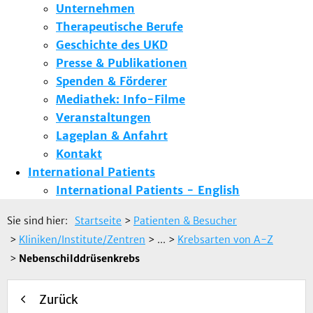
Unternehmen
Therapeutische Berufe
Geschichte des UKD
Presse & Publikationen
Spenden & Förderer
Mediathek: Info-Filme
Veranstaltungen
Lageplan & Anfahrt
Kontakt
International Patients
International Patients - English
Sie sind hier:
Startseite
>
Patienten & Besucher
>
Kliniken/Institute/Zentren
> ...
>
Krebsarten von A-Z
>
Nebenschilddrüsenkrebs
Zurück