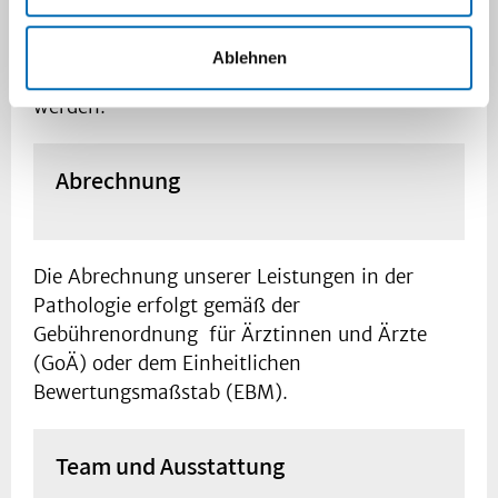
zusammen.
Die Liste unserer Konsilpartnerinnen und
Ablehnen
Konsilpartner kann bei uns angefordert
werden.
Abrechnung
Die Abrechnung unserer Leistungen in der
Pathologie erfolgt gemäß der
Gebührenordnung für Ärztinnen und Ärzte
(GoÄ) oder dem Einheitlichen
Bewertungsmaßstab (EBM).
Team und Ausstattung