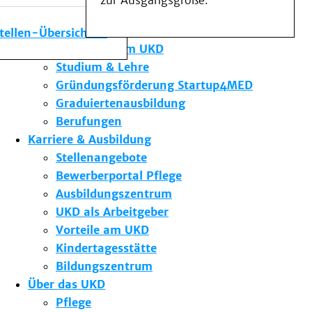
zur Ausgangsgröße.
Medizinische Fakultät
Die Institute des UKD
stellen-Übersicht
Forschung am UKD
Studium & Lehre
Gründungsförderung Startup4MED
Graduiertenausbildung
Berufungen
Karriere & Ausbildung
Stellenangebote
Bewerberportal Pflege
Ausbildungszentrum
UKD als Arbeitgeber
Vorteile am UKD
Kindertagesstätte
Bildungszentrum
Über das UKD
Pflege