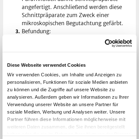
angefertigt. Anschließend werden diese
Schnittpräparate zum Zweck einer
mikroskopischen Begutachtung gefärbt.
Befundung:
Die Befunde werden von den
Pathologinnen und Pathologen erstellt
und an die/den einsendende(n) Ärztin /
Arzt übermittelt.
Diese Webseite verwendet Cookies
Wir verwenden Cookies, um Inhalte und Anzeigen zu
personalisieren, Funktionen für soziale Medien anbieten
Dauer der Untersuchung
zu können und die Zugriffe auf unsere Website zu
analysieren. Außerdem geben wir Informationen zu Ihrer
Verwendung unserer Website an unsere Partner für
soziale Medien, Werbung und Analysen weiter. Unsere
In der Regel hängt die Dauer der Untersuchung
Partner führen diese Informationen möglicherweise mit
und der Diagnosestellung sowohl von der Art
weiteren Daten zusammen, die Sie ihnen bereitgestellt
der Gewebeprobe, als auch von der Komplexität
haben oder die sie im Rahmen Ihrer Nutzung der Dienste