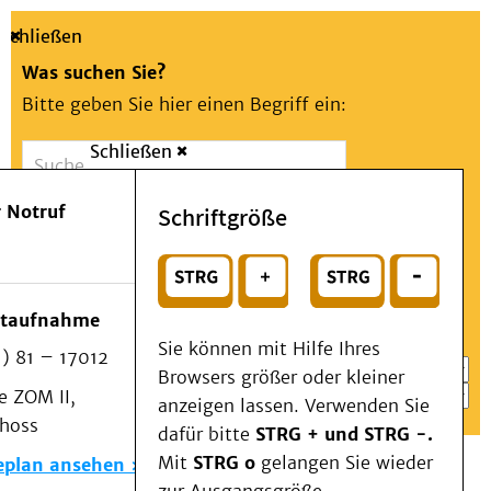
Schließen
Was suchen Sie?
Bitte geben Sie hier einen Begriff ein:
Schließen
Suche
Presse
Kontakt
Aa
Notfall
 Notruf
Schriftgröße
Menü
Suchen
Patienten & Besucher
oder
Kliniken/Institute/Zentren
Wählen Sie ein Thema für Ihren Schnelleinstieg
otaufnahme
Als Patient am UKD
Sie können mit Hilfe Ihres
) 81 – 17012
Beratung und Unterstützung
Browsers größer oder kleiner
 ZOM II,
Veranstaltungen
anzeigen lassen. Verwenden Sie
choss
Kommunikation im Medizinwesen (KIM)
dafür bitte
STRG + und STRG -.
Notfall
Mit
STRG o
gelangen Sie wieder
eplan ansehen
Forschung & Lehre