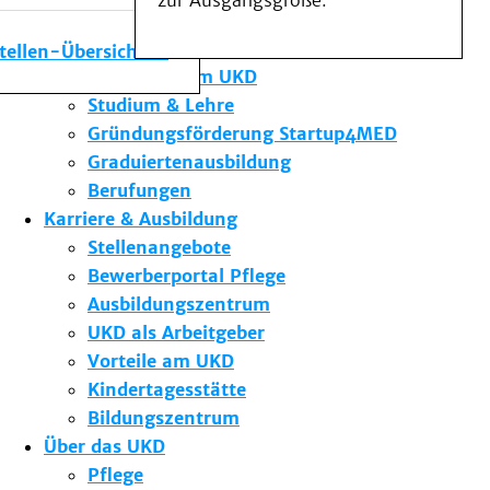
zur Ausgangsgröße.
Medizinische Fakultät
Die Institute des UKD
stellen-Übersicht
Forschung am UKD
Studium & Lehre
Gründungsförderung Startup4MED
Graduiertenausbildung
Berufungen
Karriere & Ausbildung
Stellenangebote
Bewerberportal Pflege
Ausbildungszentrum
UKD als Arbeitgeber
Vorteile am UKD
Kindertagesstätte
Bildungszentrum
Über das UKD
Pflege