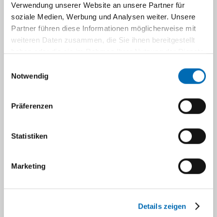
Verwendung unserer Website an unsere Partner für
soziale Medien, Werbung und Analysen weiter. Unsere
Partner führen diese Informationen möglicherweise mit
weiteren Daten zusammen, die Sie ihnen bereitgestellt
haben oder die sie im Rahmen Ihrer Nutzung der Dienste
gesammelt haben.
Einwilligungsauswahl
Notwendig
Präferenzen
Blepharospasmus (Lidspasmus)
Statistiken
Marketing
Als Blepharospasmus wird
Bruxismus (Zähneknirschen)
ein ein- oder beidseitiger
Lidkrampf bezeichnet, der
durch eine Dauerkontraktion
Als Bruxismus bezeichnet
Details zeigen
Frey-Syndrom (Gustatorisches