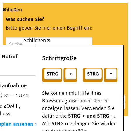
Schließen
Was suchen Sie?
Bitte geben Sie hier einen Begriff ein:
Schließen
Suche
Presse
Kontakt
Aa
Notfall
 Notruf
Schriftgröße
Menü
Suchen
Patienten & Besucher
oder
Kliniken/Institute/Zentren
Wählen Sie ein Thema für Ihren Schnelleinstieg
otaufnahme
Als Patient am UKD
Sie können mit Hilfe Ihres
) 81 – 17012
Beratung und Unterstützung
Browsers größer oder kleiner
 ZOM II,
Veranstaltungen
anzeigen lassen. Verwenden Sie
choss
Kommunikation im Medizinwesen (KIM)
dafür bitte
STRG + und STRG -.
Notfall
Mit
STRG o
gelangen Sie wieder
eplan ansehen
Forschung & Lehre