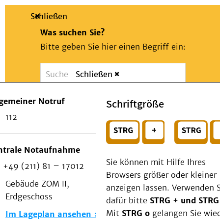
Schließen
Was suchen Sie?
Bitte geben Sie hier einen Begriff ein:
Schließen
Suche
Presse
Kontakt
Notfall
lgemeiner Notruf
Schriftgröße
Suchen
Patienten & Besucher
112
Kliniken/Institute/Zentren
oder
Als Patient am UKD
Beratung und Unterstützung
Wählen Sie ein Thema für Ihren Schnelleinstie
ntrale Notaufnahme
Veranstaltungen
Sie können mit Hilfe Ihres
+49 (211) 81 – 17012
Kommunikation im Medizinwesen (KIM)
Browsers größer oder kleiner
Notfall
Gebäude ZOM II,
anzeigen lassen. Verwenden S
Forschung & Lehre
Erdgeschoss
dafür bitte
STRG + und STRG
Medizinische Fakultät
Mit
STRG o
gelangen Sie wie
Im Lageplan ansehen
Die Institute des UKD