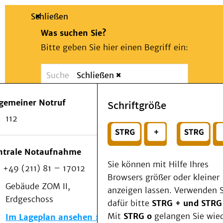
Schließen
Was suchen Sie?
Bitte geben Sie hier einen Begriff ein:
Schließen
Suche
Presse
Kontakt
Notfall
lgemeiner Notruf
Schriftgröße
Suchen
Patienten & Besucher
112
Kliniken/Institute/Zentren
oder
Als Patient am UKD
Beratung und Unterstützung
Wählen Sie ein Thema für Ihren Schnelleinstie
ntrale Notaufnahme
Veranstaltungen
Sie können mit Hilfe Ihres
+49 (211) 81 – 17012
Kommunikation im Medizinwesen (KIM)
Browsers größer oder kleiner
Notfall
Gebäude ZOM II,
anzeigen lassen. Verwenden S
Forschung & Lehre
Erdgeschoss
dafür bitte
STRG + und STRG
Medizinische Fakultät
Mit
STRG o
gelangen Sie wie
Im Lageplan ansehen
Die Institute des UKD