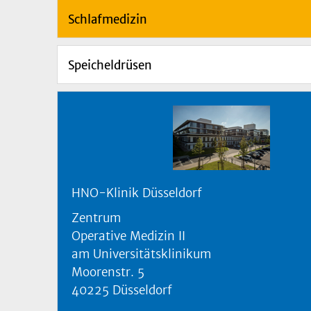
Schlafmedizin
Speicheldrüsen
HNO-Klinik Düsseldorf
Zentrum
Operative Medizin II
am Universitätsklinikum
Moorenstr. 5
40225 Düsseldorf