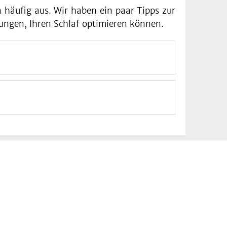
n häufig aus. Wir haben ein paar Tipps zur
ungen, Ihren Schlaf optimieren können.
ur Ruhe)
 Rest der Wohnung getrennt sein)
sten kombiniert mit Ritualen
tag erfolgt
em Bett