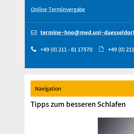
Online Terminvergabe
termine-hno@med.uni-duesseldorf
+49 (0) 211 - 81 17570
+49 (0) 211
Navigation
Tipps zum besseren Schlafen