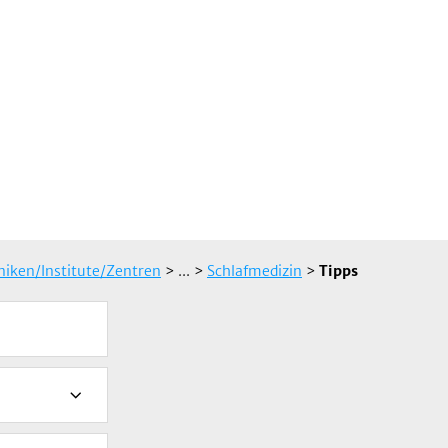
iniken/Institute/Zentren
> ...
>
Schlafmedizin
>
Tipps