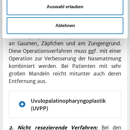
1. Resezierende Verfahren
:
Dabei wird
Auswahl erlauben
Schleimhaut und Fettgewebe entfernt um so
Platz zu schaffen. Mit der folgenden
Ablehnen
Vernarbung wird eine erhöhte Stabilität des
Atemweges geschaffen. Typisch sind Verfahren
an Gaumen, Zäpfchen und am Zungengrund.
Diese Operationsverfahren muss ggf. mit einer
Operation zur Verbesserung der Nasenatmung
kombiniert werden. Bei Patienten mit sehr
großen Mandeln reicht mitunter auch deren
Entfernung aus.
Uvulopalatinopharyngoplastik
(UVPP)
2. Nicht resezierende Verfahren:
Die Operation besteht aus
Bei den