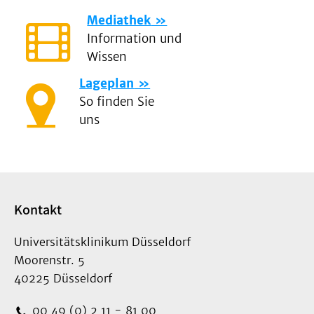
Schluckprobleme,
Mediathek
Stimmveränderungen oder
Information und
das dauerhafte Gefühl eines
Wissen
Fremdkörpers im Hals zu
minimieren. Diese
Lageplan
Nebenwirkungen sind zwar
So finden Sie
selten, können dennoch
uns
auftreten.
Kontakt
Universitätsklinikum Düsseldorf
Moorenstr. 5
40225 Düsseldorf
00 49 (0) 2 11 - 81 00