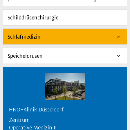
Schilddrüsenchirurgie
Schlafmedizin
Speicheldrüsen
HNO-Klinik Düsseldorf
Zentrum
Operative Medizin II