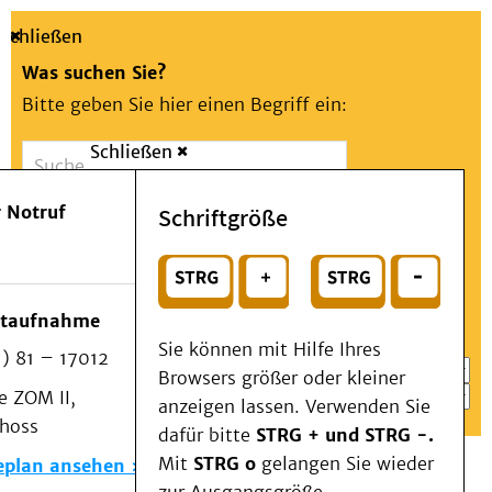
Schließen
Was suchen Sie?
Bitte geben Sie hier einen Begriff ein:
Schließen
Suche
Presse
Kontakt
Aa
Notfall
 Notruf
Schriftgröße
Menü
Suchen
Patienten & Besucher
oder
Kliniken/Institute/Zentren
Wählen Sie ein Thema für Ihren Schnelleinstieg
otaufnahme
Als Patient am UKD
Sie können mit Hilfe Ihres
) 81 – 17012
Beratung und Unterstützung
Browsers größer oder kleiner
 ZOM II,
Veranstaltungen
anzeigen lassen. Verwenden Sie
choss
Kommunikation im Medizinwesen (KIM)
dafür bitte
STRG + und STRG -.
Notfall
Mit
STRG o
gelangen Sie wieder
eplan ansehen
Forschung & Lehre