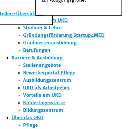
zur Ausgangsgröße.
Medizinische Fakultät
Die Institute des UKD
stellen-Übersicht
Forschung am UKD
Studium & Lehre
Gründungsförderung Startup4MED
Graduiertenausbildung
Berufungen
Karriere & Ausbildung
Stellenangebote
Bewerberportal Pflege
Ausbildungszentrum
UKD als Arbeitgeber
Vorteile am UKD
Kindertagesstätte
Bildungszentrum
Über das UKD
Pflege