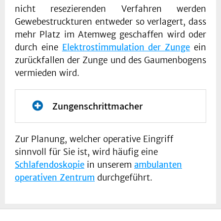
nicht resezierenden Verfahren werden
einer Umlagerung des
Gewebestruckturen entweder so verlagert, dass
Gewebes an dem Zäpfchen-,
mehr Platz im Atemweg geschaffen wird oder
Gaumen- und Halswänden,
durch eine
um die Größe der Atemwege
Elektrostimmulation der Zunge
ein
zurückfallen der Zunge und des Gaumenbogens
zu erhöhen und den Kollaps
vermieden wird.
der Schleimhaut zu
verringern. Bei großen
Gaumenmandeln, sollten
Zungenschrittmacher
diese mit entfernt werden.
Diese vor einigen
Zur Planung, welcher operative Eingriff
Weitere Informationen
Jahrzehnten erstmals
sinnvoll für Sie ist, wird häufig eine
erhalten Sie
hier
.
beschriebene Technik wurde
Schlafendoskopie
in unserem
ambulanten
mit verschiedenen
operativen Zentrum
durchgeführt.
Modifikationen verfeinert,
um mögliche langfristige
Nebenwirkungen wie