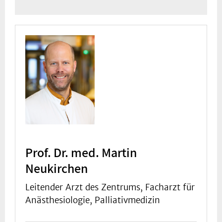
Veranstaltungskalend
Flyer im PDF-Format
.
er
.
Prof. Dr. med. Martin
Neukirchen
Leitender Arzt des Zentrums, Facharzt für
Anästhesiologie, Palliativmedizin