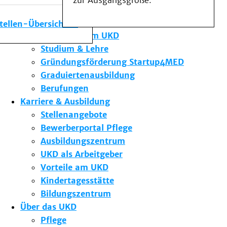
zur Ausgangsgröße.
Medizinische Fakultät
Die Institute des UKD
stellen-Übersicht
Forschung am UKD
Studium & Lehre
Gründungsförderung Startup4MED
Graduiertenausbildung
Berufungen
Karriere & Ausbildung
Stellenangebote
Bewerberportal Pflege
Ausbildungszentrum
UKD als Arbeitgeber
Vorteile am UKD
Kindertagesstätte
Bildungszentrum
Über das UKD
Pflege