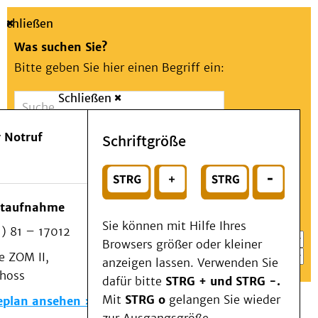
Schließen
Was suchen Sie?
Bitte geben Sie hier einen Begriff ein:
Schließen
Suche
Presse
Kontakt
Aa
Notfall
 Notruf
Schriftgröße
Menü
Suchen
Patienten & Besucher
oder
Kliniken/Institute/Zentren
Wählen Sie ein Thema für Ihren Schnelleinstieg
otaufnahme
Als Patient am UKD
Sie können mit Hilfe Ihres
) 81 – 17012
Beratung und Unterstützung
Browsers größer oder kleiner
 ZOM II,
Veranstaltungen
anzeigen lassen. Verwenden Sie
choss
Kommunikation im Medizinwesen (KIM)
dafür bitte
STRG + und STRG -.
Notfall
Mit
STRG o
gelangen Sie wieder
eplan ansehen
Forschung & Lehre