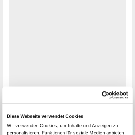
(UKD)
-
zwischen
11:00
und
16:00
Uhr
-
zu
einem
Tag
der
offenen
Tür
auf
Diese Webseite verwendet Cookies
die
Palliativstation
Wir verwenden Cookies, um Inhalte und Anzeigen zu
ein.
personalisieren, Funktionen für soziale Medien anbieten