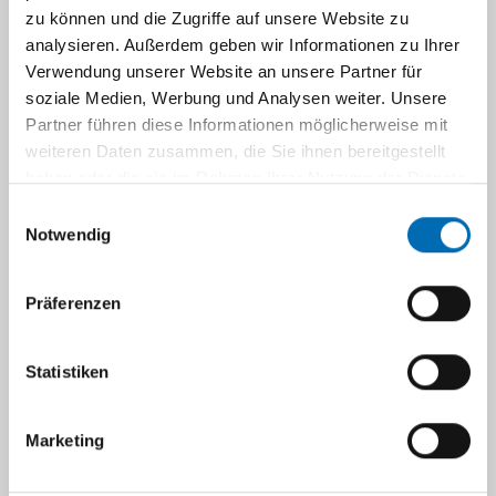
zu können und die Zugriffe auf unsere Website zu
Hier
analysieren. Außerdem geben wir Informationen zu Ihrer
wird
Verwendung unserer Website an unsere Partner für
es
soziale Medien, Werbung und Analysen weiter. Unsere
möglich
Partner führen diese Informationen möglicherweise mit
sein,
weiteren Daten zusammen, die Sie ihnen bereitgestellt
die
haben oder die sie im Rahmen Ihrer Nutzung der Dienste
Station
gesammelt haben.
Einwilligungsauswahl
zu
Notwendig
besichtigen
und
Präferenzen
den
Mitarbeitenden
zu
Statistiken
begegnen,
in
Marketing
den
Austausch