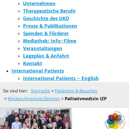
Unternehmen
Therapeutische Berufe
Geschichte des UKD
Presse & Publikationen
Spenden & Förderer
Mediathek: Info-Filme
Veranstaltungen
Lageplan & Anfahrt
Kontakt
International Patients
International Patients - English
Sie sind hier:
Startseite
>
Patienten & Besucher
>
Kliniken/Institute/Zentren
>
Palliativmedizin IZP