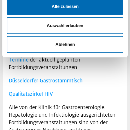
Voraussetzung hierfür ist die neben der
Alle zulassen
kontinuierlichen Weiterbildung der in der Klinik
tätigen Ärzt:innen, Wissenschaftler:innen,
Promovierenden und Studierenden, auch die
Auswahl erlauben
Wissensweitergabe an niedergelassene
Ärzt:innen und in anderen Krankenhäusern
Ablehnen
tätige Kolleg:innen.
Termine
der aktuell geplanten
Fortbildungsveranstaltungen
Düsseldorfer Gastrostammtisch
Qualitätszirkel HIV
Alle von der Klinik für Gastroenterologie,
Hepato­logie und Infektiologie ausgerichteten
Fort­bildungs­veranstaltungen sind von der