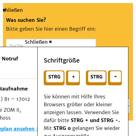
Schließen
Was suchen Sie?
Bitte geben Sie hier einen Begriff ein:
Schließen
Suche
Presse
Kontakt
Aa
Notfall
 Notruf
Schriftgröße
Menü
Suchen
Patienten & Besucher
oder
Kliniken/Institute/Zentren
Wählen Sie ein Thema für Ihren Schnelleinstieg
otaufnahme
Als Patient am UKD
Sie können mit Hilfe Ihres
) 81 – 17012
Beratung und Unterstützung
Browsers größer oder kleiner
 ZOM II,
Veranstaltungen
anzeigen lassen. Verwenden Sie
choss
Kommunikation im Medizinwesen (KIM)
dafür bitte
STRG + und STRG -.
Notfall
Mit
STRG o
gelangen Sie wieder
eplan ansehen
Forschung & Lehre