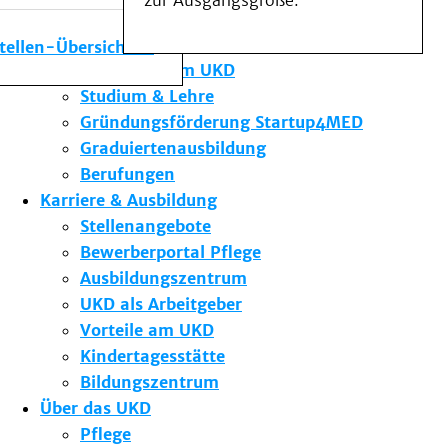
zur Ausgangsgröße.
Medizinische Fakultät
Die Institute des UKD
stellen-Übersicht
Forschung am UKD
Studium & Lehre
Gründungsförderung Startup4MED
Graduiertenausbildung
Berufungen
Karriere & Ausbildung
Stellenangebote
Bewerberportal Pflege
Ausbildungszentrum
UKD als Arbeitgeber
Vorteile am UKD
Kindertagesstätte
Bildungszentrum
Über das UKD
Pflege