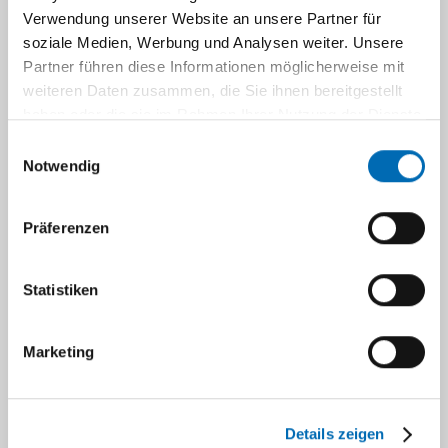
Verwendung unserer Website an unsere Partner für
Moderation:
Dr. Anette Strehlow, Fachärztin
soziale Medien, Werbung und Analysen weiter. Unsere
für Allgemeinmedizin, Infektiologin (DGI),
Partner führen diese Informationen möglicherweise mit
Düsseldorf; Prof. Dr. Stefan Reuter, Praxis am
weiteren Daten zusammen, die Sie ihnen bereitgestellt
Kaiserteich, Düsseldorf
haben oder die sie im Rahmen Ihrer Nutzung der Dienste
gesammelt haben.
Einwilligungsauswahl
Organisation:
Dr. Smaranda Gliga, Dr.
Notwendig
Alexander Killer
Präferenzen
ONLINE Teilnahme:
microsoft teams link
Statistiken
Marketing
Details zeigen