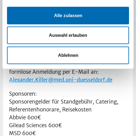
Alle zulassen
Auswahl erlauben
Die Teilnahme ist für Sie kostenfrei. CME
Punkte wurden beantragt.
Ablehnen
Zur besseren Planung bitten wir um eine
formlose Anmeldung per E-Mail an:
Alexander.Killer@med.uni-duesseldorf.de
Sponsoren:
Sponsorengelder für Standgebühr, Catering,
Referentenhonorare, Reisekosten
Abbvie 600€
Gilead Sciences 600€
MSD 600€