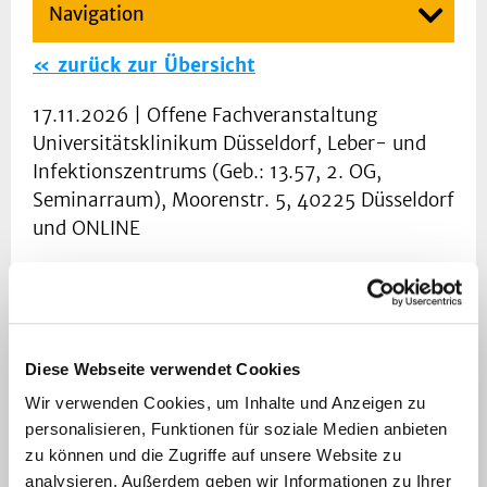
Navigation
zurück zur Übersicht
17.11.2026
| Offene Fachveranstaltung
Universitätsklinikum Düsseldorf, Leber- und
Infektionszentrums (Geb.: 13.57, 2. OG,
Seminarraum), Moorenstr. 5, 40225 Düsseldorf
und ONLINE
Qualitätszirkel HIV - Virale Resistenz
für Dummies
Referenten:
PD Dr. Nadine Lübke, Wiss.
Diese Webseite verwendet Cookies
Leitung Diagnostik, Institut für Virologie,
Wir verwenden Cookies, um Inhalte und Anzeigen zu
Universitätsklinikum Düsseldorf; Dr. Rolf
personalisieren, Funktionen für soziale Medien anbieten
Kaiser, AG Resistenzforschung, Institut für
zu können und die Zugriffe auf unsere Website zu
Virologie, Universitätsklinikum Köln
analysieren. Außerdem geben wir Informationen zu Ihrer