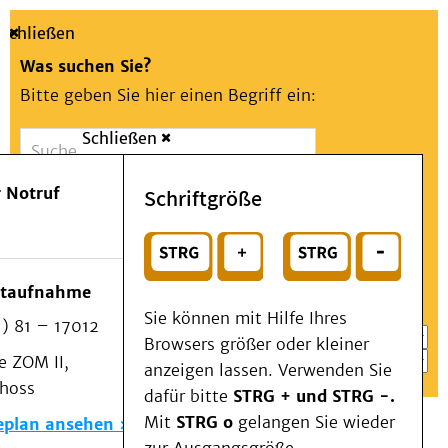
Schließen
Was suchen Sie?
Bitte geben Sie hier einen Begriff ein:
Schließen
Suche
Presse
Kontakt
Aa
Notfall
 Notruf
Schriftgröße
Menü
Suchen
Patienten & Besucher
oder
Kliniken/Institute/Zentren
Wählen Sie ein Thema für Ihren Schnelleinstieg
otaufnahme
Als Patient am UKD
Sie können mit Hilfe Ihres
) 81 – 17012
Beratung und Unterstützung
Browsers größer oder kleiner
 ZOM II,
Veranstaltungen
anzeigen lassen. Verwenden Sie
choss
Kommunikation im Medizinwesen (KIM)
dafür bitte
STRG + und STRG -.
Notfall
Mit
STRG o
gelangen Sie wieder
eplan ansehen
Forschung & Lehre