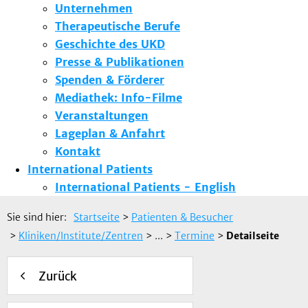
Unternehmen
Therapeutische Berufe
Geschichte des UKD
Presse & Publikationen
Spenden & Förderer
Mediathek: Info-Filme
Veranstaltungen
Lageplan & Anfahrt
Kontakt
International Patients
International Patients - English
Sie sind hier:
Startseite
>
Patienten & Besucher
>
Kliniken/Institute/Zentren
> ...
>
Termine
>
Detailseite
Zurück