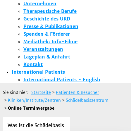
Unternehmen
Therapeutische Berufe
Geschichte des UKD
Presse & Publikationen
Spenden & Förderer
Mediathek: Info-Filme
Veranstaltungen
Lageplan & Anfahrt
Kontakt
International Patients
International Patients - English
Sie sind hier:
Startseite
>
Patienten & Besucher
>
Kliniken/Institute/Zentren
>
Schädelbasiszentrum
>
Online Terminvergabe
Was ist die Schädelbasis