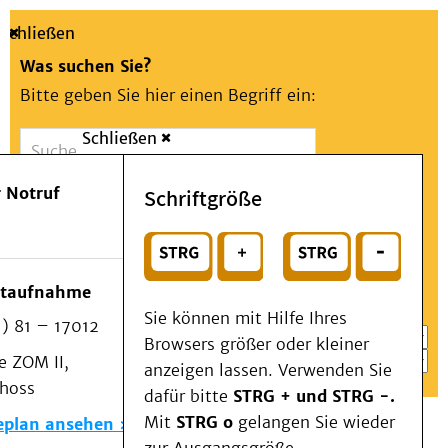
Schließen
Was suchen Sie?
Bitte geben Sie hier einen Begriff ein:
Schließen
Suche
Presse
Kontakt
Aa
Notfall
 Notruf
Schriftgröße
Menü
Suchen
Patienten & Besucher
oder
Kliniken/Institute/Zentren
Wählen Sie ein Thema für Ihren Schnelleinstieg
otaufnahme
Als Patient am UKD
Sie können mit Hilfe Ihres
) 81 – 17012
Beratung und Unterstützung
Browsers größer oder kleiner
 ZOM II,
Veranstaltungen
anzeigen lassen. Verwenden Sie
choss
Kommunikation im Medizinwesen (KIM)
dafür bitte
STRG + und STRG -.
Notfall
Mit
STRG o
gelangen Sie wieder
eplan ansehen
Forschung & Lehre