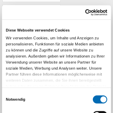
Krankheiten
Ablauf der
Diese Webseite verwendet Cookies
Behandlung
Wir verwenden Cookies, um Inhalte und Anzeigen zu
personalisieren, Funktionen für soziale Medien anbieten
zu können und die Zugriffe auf unsere Website zu
Unser Team
analysieren. Außerdem geben wir Informationen zu Ihrer
Verwendung unserer Website an unsere Partner für
Veranstaltungen
soziale Medien, Werbung und Analysen weiter. Unsere
Partner führen diese Informationen möglicherweise mit
weiteren Daten zusammen, die Sie ihnen bereitgestellt
Links
haben oder die sie im Rahmen Ihrer Nutzung der Dienste
gesammelt haben.
Einwilligungsauswahl
Notwendig
Online Terminvergabe