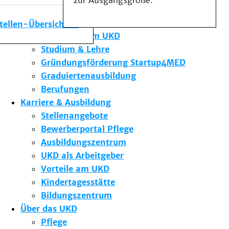
zur Ausgangsgröße.
Medizinische Fakultät
Die Institute des UKD
stellen-Übersicht
Forschung am UKD
Studium & Lehre
Gründungsförderung Startup4MED
Graduiertenausbildung
Berufungen
Karriere & Ausbildung
Stellenangebote
Bewerberportal Pflege
Ausbildungszentrum
UKD als Arbeitgeber
Vorteile am UKD
Kindertagesstätte
Bildungszentrum
Über das UKD
Pflege