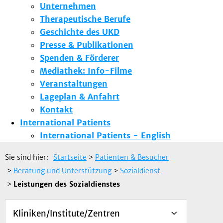
Unternehmen
Therapeutische Berufe
Geschichte des UKD
Presse & Publikationen
Spenden & Förderer
Mediathek: Info-Filme
Veranstaltungen
Lageplan & Anfahrt
Kontakt
International Patients
International Patients - English
Sie sind hier:
Startseite
>
Patienten & Besucher
>
Beratung und Unterstützung
>
Sozialdienst
>
Leistungen des Sozialdienstes
Kliniken/Institute/Zentren