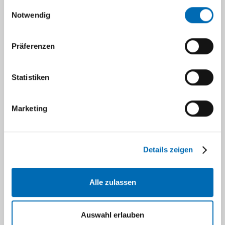
gesammelt haben.
Einwilligungsauswahl
Notwendig
Zu unseren Aufgabenbereichen gehören
insbesondere:
Präferenzen
Psychosoziale Beratung und Begleitung
Beratung zu und Vermittlung in
Statistiken
ambulante / stationäre
Rehabilitationsmaßnahmen
Beratung zu und Vermittlung von
Marketing
ambulaten Hilfen
Beratung zu und Vermittlung in stationäre
Pflegeeinrichtungen
Details zeigen
Beratung zu Hilfsmittelversorgung
Beratung zu Pflegeeinstufung
Alle zulassen
Beratung zu wirtschaftlichen und
sozialrechtlichen Fragen
Informationen zu Vorsorgevollmacht,
Auswahl erlauben
Patientenverfügung und rechtlicher