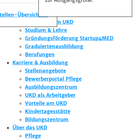
zur Ausgangsgröße.
Medizinische Fakultät
Die Institute des UKD
stellen-Übersicht
Forschung am UKD
Studium & Lehre
Gründungsförderung Startup4MED
Graduiertenausbildung
Berufungen
Karriere & Ausbildung
Stellenangebote
Bewerberportal Pflege
Ausbildungszentrum
UKD als Arbeitgeber
Vorteile am UKD
Kindertagesstätte
Bildungszentrum
Über das UKD
Pflege