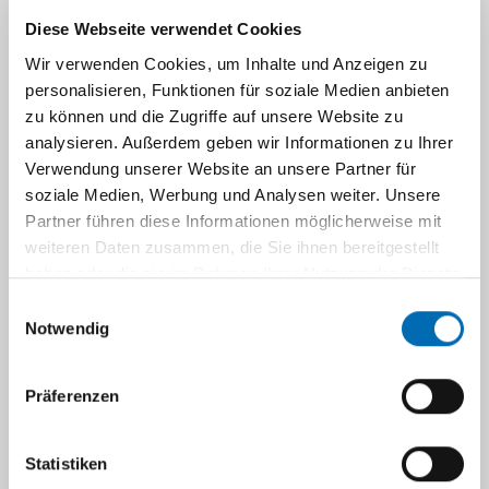
Universitätsklinikum Düsseldorf
Diese Webseite verwendet Cookies
Wir verwenden Cookies, um Inhalte und Anzeigen zu
personalisieren, Funktionen für soziale Medien anbieten
zu können und die Zugriffe auf unsere Website zu
analysieren. Außerdem geben wir Informationen zu Ihrer
Verwendung unserer Website an unsere Partner für
soziale Medien, Werbung und Analysen weiter. Unsere
Partner führen diese Informationen möglicherweise mit
weiteren Daten zusammen, die Sie ihnen bereitgestellt
haben oder die sie im Rahmen Ihrer Nutzung der Dienste
Ausführliche Informationen finden Sie auf der
gesammelt haben.
Einwilligungsauswahl
Webseite der
Klinikseelsorge Düsseldorf
.
Notwendig
Präferenzen
Katholische
Evangelische
Klinikseelsorge
Klinikseelsorge
Statistiken
Telefon: 0211
Telefon: 0211