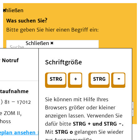
Schließen
Was suchen Sie?
Bitte geben Sie hier einen Begriff ein:
Schließen
Suche
Presse
Kontakt
Aa
Notfall
 Notruf
Schriftgröße
Menü
Suchen
Patienten & Besucher
oder
Kliniken/Institute/Zentren
Wählen Sie ein Thema für Ihren Schnelleinstieg
otaufnahme
Als Patient am UKD
Sie können mit Hilfe Ihres
) 81 – 17012
Beratung und Unterstützung
Browsers größer oder kleiner
 ZOM II,
Veranstaltungen
anzeigen lassen. Verwenden Sie
choss
Kommunikation im Medizinwesen (KIM)
dafür bitte
STRG + und STRG -.
Notfall
Mit
STRG o
gelangen Sie wieder
eplan ansehen
Forschung & Lehre