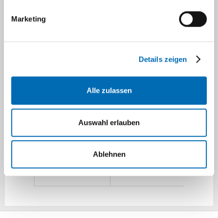
8117117
8117123
Marketing
Details zeigen
klinikseelsorge@med.
Email:
duesseldorf.de
Alle zulassen
Gebäude 13.77, 1. OG -
Büro:
Auswahl erlauben
gegenüber der Frauenkli
Ablehnen
Moorenstr. 5, Geb 13.77,
Postanschrift:
40225 Düsseldorf