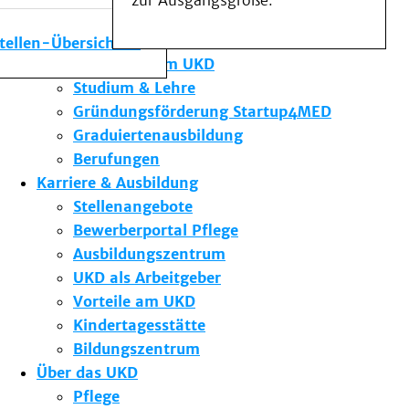
zur Ausgangsgröße.
Medizinische Fakultät
Die Institute des UKD
stellen-Übersicht
Forschung am UKD
Studium & Lehre
Gründungsförderung Startup4MED
Graduiertenausbildung
Berufungen
Karriere & Ausbildung
Stellenangebote
Bewerberportal Pflege
Ausbildungszentrum
UKD als Arbeitgeber
Vorteile am UKD
Kindertagesstätte
Bildungszentrum
Über das UKD
Pflege