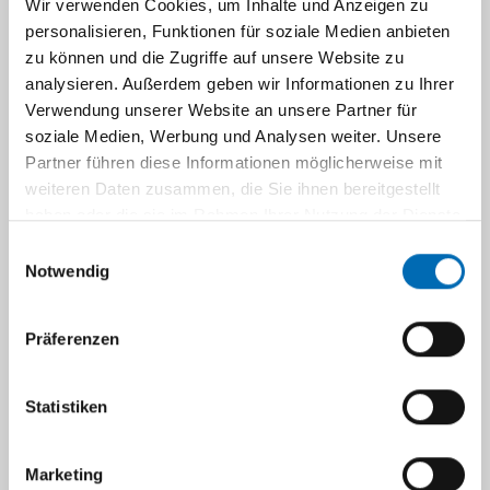
Wir verwenden Cookies, um Inhalte und Anzeigen zu
personalisieren, Funktionen für soziale Medien anbieten
zu können und die Zugriffe auf unsere Website zu
Bücher können einen Krankenhausaufenthalt
analysieren. Außerdem geben wir Informationen zu Ihrer
angenehmer und kurzweiliger gestalten und
Verwendung unserer Website an unsere Partner für
damit den Therapieerfolg stärken. Im Foyer des
soziale Medien, Werbung und Analysen weiter. Unsere
Zentrums für Operative Medizin II (ZOM II)
Partner führen diese Informationen möglicherweise mit
finden Sie daher eine kleine „Buch-
weiteren Daten zusammen, die Sie ihnen bereitgestellt
Tauschbörse“. Hier können Sie sich für die
haben oder die sie im Rahmen Ihrer Nutzung der Dienste
Dauer Ihres Aufenthaltes bei uns ein Buch
gesammelt haben.
Einwilligungsauswahl
ausleihen. Gerne können Sie hier auch Bücher,
Notwendig
die Sie selber nicht mehr benötigen,
hinterlegen und sie somit einem anderen
Präferenzen
Patienten/einer anderen Patientin überlassen.
Statistiken
Marketing