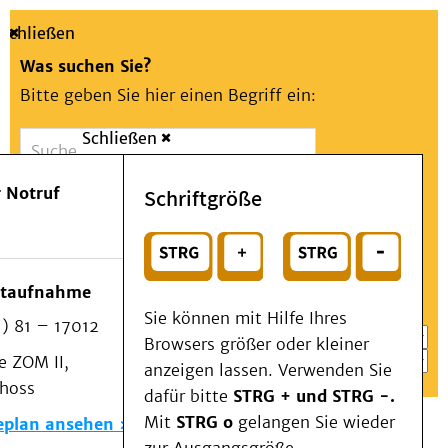
Schließen
Was suchen Sie?
Bitte geben Sie hier einen Begriff ein:
Schließen
Suche
Presse
Kontakt
Aa
Notfall
 Notruf
Schriftgröße
Menü
Suchen
Patienten & Besucher
oder
Kliniken/Institute/Zentren
Wählen Sie ein Thema für Ihren Schnelleinstieg
otaufnahme
Als Patient am UKD
Sie können mit Hilfe Ihres
) 81 – 17012
Beratung und Unterstützung
Browsers größer oder kleiner
 ZOM II,
Veranstaltungen
anzeigen lassen. Verwenden Sie
choss
Kommunikation im Medizinwesen (KIM)
dafür bitte
STRG + und STRG -.
Notfall
Mit
STRG o
gelangen Sie wieder
eplan ansehen
Forschung & Lehre