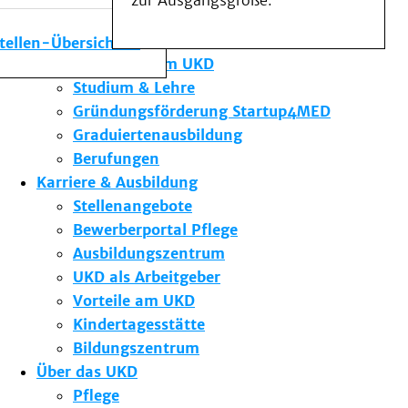
zur Ausgangsgröße.
Medizinische Fakultät
Die Institute des UKD
stellen-Übersicht
Forschung am UKD
Studium & Lehre
Gründungsförderung Startup4MED
Graduiertenausbildung
Berufungen
Karriere & Ausbildung
Stellenangebote
Bewerberportal Pflege
Ausbildungszentrum
UKD als Arbeitgeber
Vorteile am UKD
Kindertagesstätte
Bildungszentrum
Über das UKD
Pflege