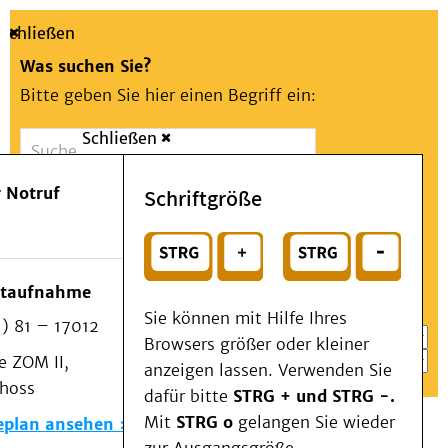
Schließen
Was suchen Sie?
Bitte geben Sie hier einen Begriff ein:
Schließen
Suche
Presse
Kontakt
Aa
Notfall
 Notruf
Schriftgröße
Menü
Suchen
Patienten & Besucher
oder
Kliniken/Institute/Zentren
Wählen Sie ein Thema für Ihren Schnelleinstieg
otaufnahme
Als Patient am UKD
Sie können mit Hilfe Ihres
) 81 – 17012
Beratung und Unterstützung
Browsers größer oder kleiner
 ZOM II,
Veranstaltungen
anzeigen lassen. Verwenden Sie
choss
Kommunikation im Medizinwesen (KIM)
dafür bitte
STRG + und STRG -.
Notfall
Mit
STRG o
gelangen Sie wieder
eplan ansehen
Forschung & Lehre