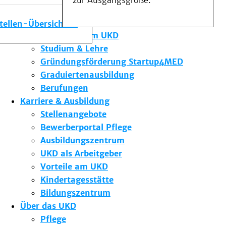
zur Ausgangsgröße.
Medizinische Fakultät
Die Institute des UKD
stellen-Übersicht
Forschung am UKD
Studium & Lehre
Gründungsförderung Startup4MED
Graduiertenausbildung
Berufungen
Karriere & Ausbildung
Stellenangebote
Bewerberportal Pflege
Ausbildungszentrum
UKD als Arbeitgeber
Vorteile am UKD
Kindertagesstätte
Bildungszentrum
Über das UKD
Pflege