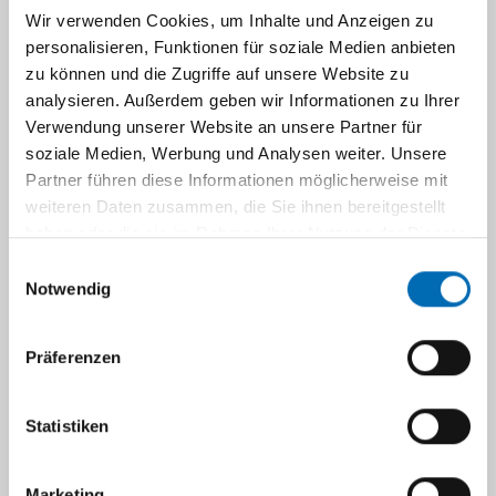
Allgemeinen Ambulanz
Wir verwenden Cookies, um Inhalte und Anzeigen zu
personalisieren, Funktionen für soziale Medien anbieten
zu können und die Zugriffe auf unsere Website zu
Allgemeine Ambulanz für Mund-, Kiefer-
analysieren. Außerdem geben wir Informationen zu Ihrer
und Plastische Gesichtschirurgie,
Verwendung unserer Website an unsere Partner für
Zentrum für Operative Medizin II (ZOM II),
soziale Medien, Werbung und Analysen weiter. Unsere
Gebäude 11.52 (Haus 2), Erdgeschoß,
Partner führen diese Informationen möglicherweise mit
Eingang und Anmeldung links neben dem
weiteren Daten zusammen, die Sie ihnen bereitgestellt
Infopunkt,
haben oder die sie im Rahmen Ihrer Nutzung der Dienste
Voranmeldung unter 0211-81-18205, 0211-
gesammelt haben.
Einwilligungsauswahl
81-18202, 0211-81-07038
Notwendig
Die telefonische Erreichbarkeit der
Präferenzen
Ambulanz ist zwischen 09:00-11:00 Uhr
sowie zwischen 14:00-16:00 Uhr am
besten.
Statistiken
Zusätzlich bieten wir in unserer Allgemeinen
Marketing