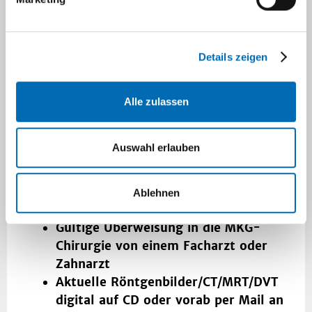
Ambulanz eine offene Sprechstunde ohne
Terminvereinbarung
montags-freitags
zwischen 8:00-12:00 Uhr
an. Bitte
beachten Sie, dass es ohne
Details zeigen
Terminvereinbarung in Abhängigkeit vom
Patientenaufkommen zu längeren
Alle zulassen
Wartezeiten kommen kann.
Bitte bringen Sie bei Erstvorstellung
Auswahl erlauben
folgende Unterlagen und Befunde
unbedingt
mit, um Wartezeiten zu
Ablehnen
reduzieren:
Gültige Überweisung in die MKG-
Chirurgie von einem Facharzt oder
Zahnarzt
Aktuelle Röntgenbilder/CT/MRT/DVT
digital auf CD oder vorab per Mail an