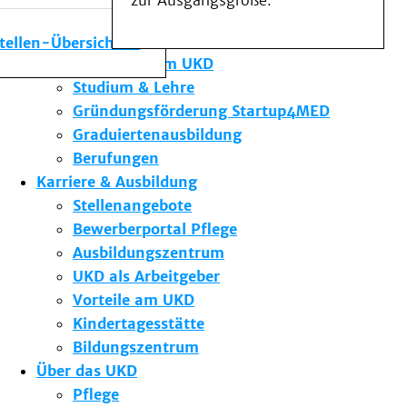
zur Ausgangsgröße.
Medizinische Fakultät
Die Institute des UKD
stellen-Übersicht
Forschung am UKD
Studium & Lehre
Gründungsförderung Startup4MED
Graduiertenausbildung
Berufungen
Karriere & Ausbildung
Stellenangebote
Bewerberportal Pflege
Ausbildungszentrum
UKD als Arbeitgeber
Vorteile am UKD
Kindertagesstätte
Bildungszentrum
Über das UKD
Pflege