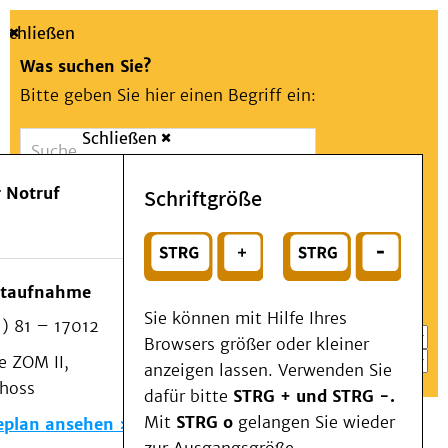
Schließen
Was suchen Sie?
Bitte geben Sie hier einen Begriff ein:
Schließen
Suche
Presse
Kontakt
Aa
Notfall
 Notruf
Schriftgröße
Menü
Suchen
Patienten & Besucher
oder
Kliniken/Institute/Zentren
Wählen Sie ein Thema für Ihren Schnelleinstieg
otaufnahme
Als Patient am UKD
Sie können mit Hilfe Ihres
) 81 – 17012
Beratung und Unterstützung
Browsers größer oder kleiner
 ZOM II,
Veranstaltungen
anzeigen lassen. Verwenden Sie
choss
Kommunikation im Medizinwesen (KIM)
dafür bitte
STRG + und STRG -.
Notfall
Mit
STRG o
gelangen Sie wieder
eplan ansehen
Forschung & Lehre