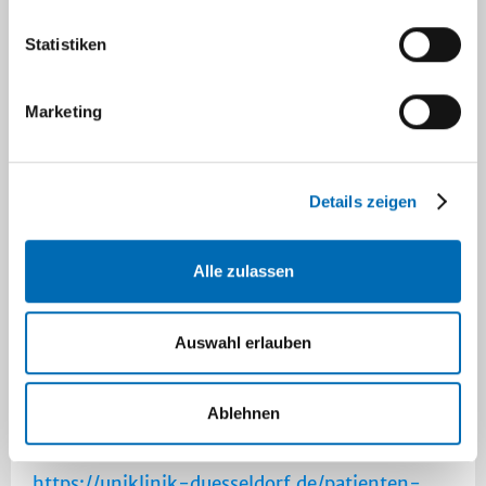
Geschichte der Klinik
Statistiken
Überweisungsformular Implantatsprechstunde
Marketing
Links
Details zeigen
Downloads
Alle zulassen
Navigation
Auswahl erlauben
Interdisziplinäre Operative
Intensivstation ZOM II
Ablehnen
https://uniklinik-duesseldorf.de/patienten-