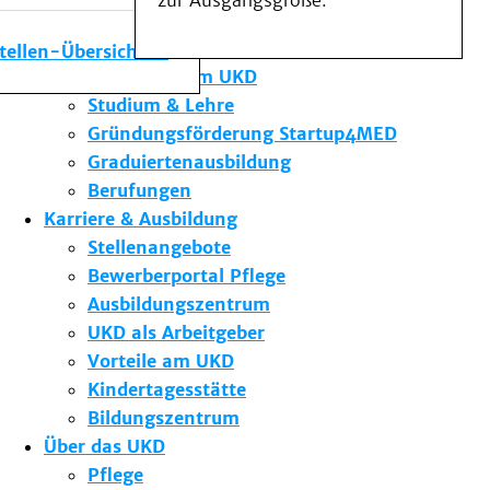
zur Ausgangsgröße.
Medizinische Fakultät
Die Institute des UKD
stellen-Übersicht
Forschung am UKD
Studium & Lehre
Gründungsförderung Startup4MED
Graduiertenausbildung
Berufungen
Karriere & Ausbildung
Stellenangebote
Bewerberportal Pflege
Ausbildungszentrum
UKD als Arbeitgeber
Vorteile am UKD
Kindertagesstätte
Bildungszentrum
Über das UKD
Pflege