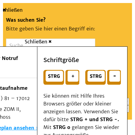
Schließen
Was suchen Sie?
Bitte geben Sie hier einen Begriff ein:
Schließen
Suche
Presse
Kontakt
Aa
Notfall
 Notruf
Schriftgröße
Menü
Suchen
Patienten & Besucher
oder
Kliniken/Institute/Zentren
Wählen Sie ein Thema für Ihren Schnelleinstieg
otaufnahme
Als Patient am UKD
Sie können mit Hilfe Ihres
) 81 – 17012
Beratung und Unterstützung
Browsers größer oder kleiner
 ZOM II,
Veranstaltungen
anzeigen lassen. Verwenden Sie
choss
Kommunikation im Medizinwesen (KIM)
dafür bitte
STRG + und STRG -.
Notfall
Mit
STRG o
gelangen Sie wieder
eplan ansehen
Forschung & Lehre