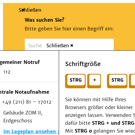
Schließen
Was suchen Sie?
Bitte geben Sie hier einen Begriff ein:
Schließen
Suche
Presse
Kontakt
Notfall
lgemeiner Notruf
Schriftgröße
Suchen
Patienten & Besucher
112
Kliniken/Institute/Zentren
oder
Als Patient am UKD
Beratung und Unterstützung
Wählen Sie ein Thema für Ihren Schnelleinstie
ntrale Notaufnahme
Veranstaltungen
Sie können mit Hilfe Ihres
+49 (211) 81 – 17012
Kommunikation im Medizinwesen (KIM)
Browsers größer oder kleiner
Notfall
Gebäude ZOM II,
anzeigen lassen. Verwenden S
Forschung & Lehre
Erdgeschoss
dafür bitte
STRG + und STRG
Medizinische Fakultät
Mit
STRG o
gelangen Sie wie
Im Lageplan ansehen
Die Institute des UKD