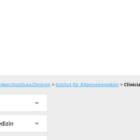
iniken/Institute/Zentren
>
Institut für Allgemeinmedizin
>
Clinici
edizin