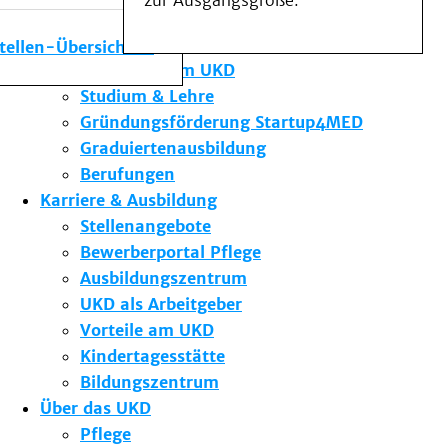
zur Ausgangsgröße.
Medizinische Fakultät
Die Institute des UKD
stellen-Übersicht
Forschung am UKD
Studium & Lehre
Gründungsförderung Startup4MED
Graduiertenausbildung
Berufungen
Karriere & Ausbildung
Stellenangebote
Bewerberportal Pflege
Ausbildungszentrum
UKD als Arbeitgeber
Vorteile am UKD
Kindertagesstätte
Bildungszentrum
Über das UKD
Pflege