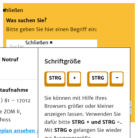
Schließen
Was suchen Sie?
Bitte geben Sie hier einen Begriff ein:
Schließen
Suche
Presse
Kontakt
Aa
Notfall
 Notruf
Schriftgröße
Menü
Suchen
Patienten & Besucher
oder
Kliniken/Institute/Zentren
Wählen Sie ein Thema für Ihren Schnelleinstieg
otaufnahme
Als Patient am UKD
Sie können mit Hilfe Ihres
) 81 – 17012
Beratung und Unterstützung
Browsers größer oder kleiner
 ZOM II,
Veranstaltungen
anzeigen lassen. Verwenden Sie
choss
Kommunikation im Medizinwesen (KIM)
dafür bitte
STRG + und STRG -.
Notfall
Mit
STRG o
gelangen Sie wieder
eplan ansehen
Forschung & Lehre