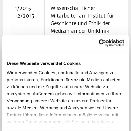
1/2015-
Wissenschaftlicher
12/2015
Mitarbeiter am Institut für
Geschichte und Ethik der
Medizin an der Uniklinik
Köln (BMBF-Projekt)
2/2013-
Wissenschaftlicher
Diese Webseite verwendet Cookies
12/2014
Mitarbeiter am Institut für
Wir verwenden Cookies, um Inhalte und Anzeigen zu
Geschichte, Theorie und
personalisieren, Funktionen für soziale Medien anbieten
Ethik der Medizin an der
zu können und die Zugriffe auf unsere Website zu
Universität Ulm (BMBF-
analysieren. Außerdem geben wir Informationen zu Ihrer
Projekt)
Verwendung unserer Website an unsere Partner für
soziale Medien, Werbung und Analysen weiter. Unsere
Partner führen diese Informationen möglicherweise mit
1/2009-
Wissenschaftlicher
weiteren Daten zusammen, die Sie ihnen bereitgestellt
1/2013
Mitarbeiter am Institut für
haben oder die sie im Rahmen Ihrer Nutzung der Dienste