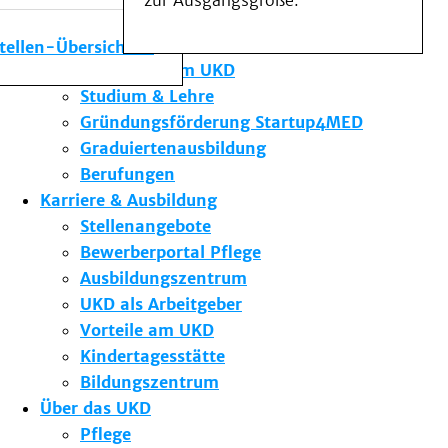
zur Ausgangsgröße.
Medizinische Fakultät
Die Institute des UKD
stellen-Übersicht
Forschung am UKD
Studium & Lehre
Gründungsförderung Startup4MED
Graduiertenausbildung
Berufungen
Karriere & Ausbildung
Stellenangebote
Bewerberportal Pflege
Ausbildungszentrum
UKD als Arbeitgeber
Vorteile am UKD
Kindertagesstätte
Bildungszentrum
Über das UKD
Pflege