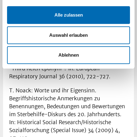
unterstützen. GMS Zeitschrift für Medizinische
Ausbildung 31 (2014).
Alle zulassen
T. Noack: Anatomical departments in Bavaria
and the corpses of executed victims. In: Annals
Auswahl erlauben
of Anatomy, Special Issue “Anatomy in the
Third Reich”, 194 (2012), 3, 286-292.
Ablehnen
A. Winkelmann, T. Noack: The Clara Cell: a
“Third Reich eponym”? In: European
Respiratory Journal 36 (2010), 722-727.
T. Noack: Worte und ihr Eigensinn.
Begriffshistorische Anmerkungen zu
Benennungen, Bedeutungen und Bewertungen
im Sterbehilfe-Diskurs des 20. Jahrhunderts.
In: Historical Social Research/Historische
Sozialforschung (Special Issue) 34 (2009) 4,