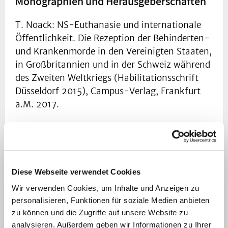
Monographien und Herausgeberschaften
T. Noack: NS-Euthanasie und internationale
Öffentlichkeit. Die Rezeption der Behinderten-
und Krankenmorde in den Vereinigten Staaten,
in Großbritannien und in der Schweiz während
des Zweiten Weltkriegs (Habilitationsschrift
Düsseldorf 2015), Campus-Verlag, Frankfurt
a.M. 2017.
H. Fangerau, St. Schulz, T. Noack, I. Müller
(Hg.): Medizinische Terminologie – ein
Kompaktkurs, 5. Aufl., Berlin 2014.
Diese Webseite verwendet Cookies
T. Noack, H. Fangerau, J. Vögele (Hg.): Im
Wir verwenden Cookies, um Inhalte und Anzeigen zu
Querschnitt: Geschichte, Theorie und Ethik in
personalisieren, Funktionen für soziale Medien anbieten
der Medizin. München 2007.
zu können und die Zugriffe auf unsere Website zu
analysieren. Außerdem geben wir Informationen zu Ihrer
J. Vögele, H. Fangerau, T. Noack (Hg.):