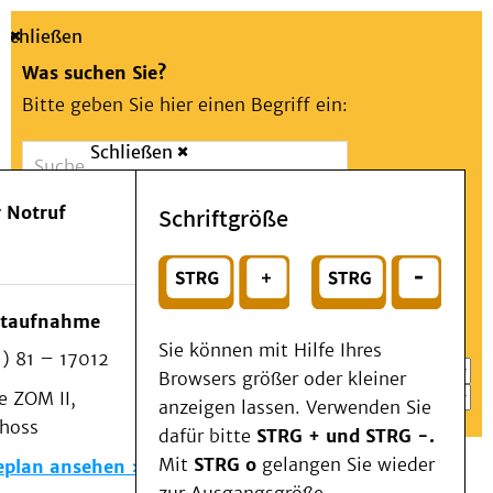
Schließen
Was suchen Sie?
Bitte geben Sie hier einen Begriff ein:
Schließen
Suche
Presse
Kontakt
Aa
Notfall
 Notruf
Schriftgröße
Menü
Suchen
Patienten & Besucher
oder
Kliniken/Institute/Zentren
Wählen Sie ein Thema für Ihren Schnelleinstieg
otaufnahme
Als Patient am UKD
Sie können mit Hilfe Ihres
) 81 – 17012
Beratung und Unterstützung
Browsers größer oder kleiner
 ZOM II,
Veranstaltungen
anzeigen lassen. Verwenden Sie
choss
Kommunikation im Medizinwesen (KIM)
dafür bitte
STRG + und STRG -.
Notfall
Mit
STRG o
gelangen Sie wieder
eplan ansehen
Forschung & Lehre