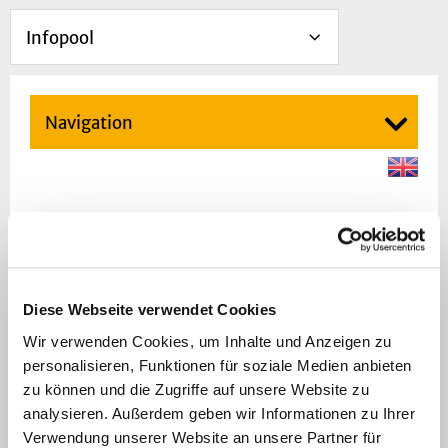
Infopool
Navigation
Herzlich Willkommen!
Am Institut für Geschichte, Theorie und Ethik
der Medizin erforschen und unterrichten wir
Diese Webseite verwendet Cookies
die historischen, theoretischen und ethischen
Wir verwenden Cookies, um Inhalte und Anzeigen zu
Grundlagen medizinischen Denkens und
personalisieren, Funktionen für soziale Medien anbieten
Handelns. Auf diese Weise wird durch das
zu können und die Zugriffe auf unsere Website zu
Institut die Medizin in ihren Wechselwirkungen
analysieren. Außerdem geben wir Informationen zu Ihrer
mit der Gesellschaft in einer
Verwendung unserer Website an unsere Partner für