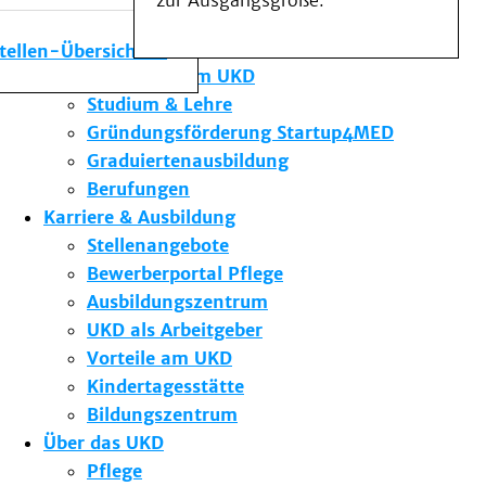
zur Ausgangsgröße.
Medizinische Fakultät
Die Institute des UKD
stellen-Übersicht
Forschung am UKD
Studium & Lehre
Gründungsförderung Startup4MED
Graduiertenausbildung
Berufungen
Karriere & Ausbildung
Stellenangebote
Bewerberportal Pflege
Ausbildungszentrum
UKD als Arbeitgeber
Vorteile am UKD
Kindertagesstätte
Bildungszentrum
Über das UKD
Pflege