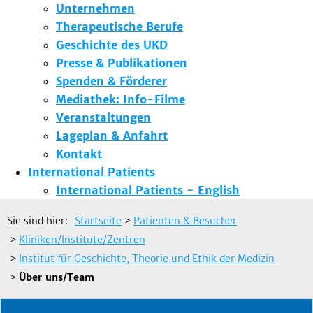
Unternehmen
Therapeutische Berufe
Geschichte des UKD
Presse & Publikationen
Spenden & Förderer
Mediathek: Info-Filme
Veranstaltungen
Lageplan & Anfahrt
Kontakt
International Patients
International Patients - English
Sie sind hier:
Startseite
>
Patienten & Besucher
>
Kliniken/Institute/Zentren
>
Institut für Geschichte, Theorie und Ethik der Medizin
>
Über uns/Team