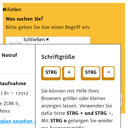
Schließen
Was suchen Sie?
Bitte geben Sie hier einen Begriff ein:
Schließen
Suche
Presse
Kontakt
Aa
Notfall
 Notruf
Schriftgröße
Menü
Suchen
Patienten & Besucher
oder
Kliniken/Institute/Zentren
Wählen Sie ein Thema für Ihren Schnelleinstieg
otaufnahme
Als Patient am UKD
Sie können mit Hilfe Ihres
) 81 – 17012
Beratung und Unterstützung
Browsers größer oder kleiner
 ZOM II,
Veranstaltungen
anzeigen lassen. Verwenden Sie
choss
Kommunikation im Medizinwesen (KIM)
dafür bitte
STRG + und STRG -.
Notfall
Mit
STRG o
gelangen Sie wieder
eplan ansehen
Forschung & Lehre