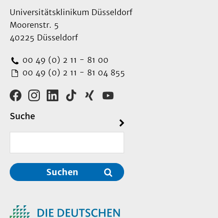
Söhner
Prof. Dr.
Hans Schadewaldt
David Stöckmann
Universitätsklinikum Düsseldorf
(1923-2009)
Dr.
Sylvia Wagner
Moorenstr. 5
Julia Sophie Weeke
40225 Düsseldorf
Dr. Sandra Schnädelbach
00 49 (0) 2 11 - 81 00
Dr.
Frank Sparing
00 49 (0) 2 11 - 81 04 855
Stefan Stehl
Dr. Peter Steinkamp
Suche
Dilara Voßberg
Suchen