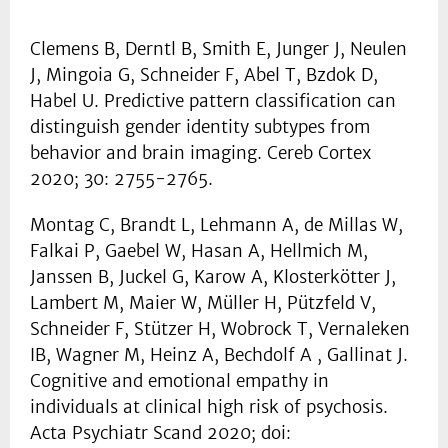
Clemens B, Derntl B, Smith E, Junger J, Neulen
J, Mingoia G, Schneider F, Abel T, Bzdok D,
Habel U. Predictive pattern classification can
distinguish gender identity subtypes from
behavior and brain imaging. Cereb Cortex
2020; 30: 2755-2765.
Montag C, Brandt L, Lehmann A, de Millas W,
Falkai P, Gaebel W, Hasan A, Hellmich M,
Janssen B, Juckel G, Karow A, Klosterkötter J,
Lambert M, Maier W, Müller H, Pützfeld V,
Schneider F, Stützer H, Wobrock T, Vernaleken
IB, Wagner M, Heinz A, Bechdolf A , Gallinat J.
Cognitive and emotional empathy in
individuals at clinical high risk of psychosis.
Acta Psychiatr Scand 2020; doi: