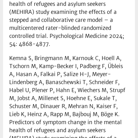
health of refugees and asylum seekers
(MEHIRA) study examining the effects of a
stepped and collaborative care model – a
multicentered rater-blinded randomized
controlled trial. Psychological Medicine 2024;
54: 4868-4877.
Kemna S, Bringmann M, Karnouk C, Hoell A,
Tschorn M, Kamp-Becker I, Padberg F, Übleis
A, Hasan A, Falkai P, Salize H-J, Meyer-
Lindenberg A, Banaschewski T, Schneider F,
Habel U, Plener P, Hahn E, Wiechers M, Strupf
M, Jobst A, Millenet S, Hoehne E, Sukale T,
Schuster M, Dinauer R, Mehran N, Kaiser F,
Lieb K, Heinz A, Rapp M, Bajbouj M, Böge K.
Predictors of symptom change in the mental
health of refugees and asylum seekers