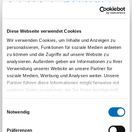
Psychosis in People at Clinical High Risk: A
Randomized Controlled, Multicentre Trial
Comparing Cognitive-Behavioral Therapy and
Clinical Management Plus Low-Dose
Diese Webseite verwendet Cookies
Aripiprazole or Placebo (PREVENT).
Schizophr
Wir verwenden Cookies, um Inhalte und Anzeigen zu
Bull. 2023; 49(4): 1055-1066.
personalisieren, Funktionen für soziale Medien anbieten
zu können und die Zugriffe auf unsere Website zu
Kroll T, Grözinger M, Matusch A, Elmenhorst D,
analysieren. Außerdem geben wir Informationen zu Ihrer
Novakovic A, Schneider F, Bauer A. Effects of
Verwendung unserer Website an unsere Partner für
electroconvulsive therapy on cerebral
soziale Medien, Werbung und Analysen weiter. Unsere
A1 adenosine receptor availability: a PET study
Partner führen diese Informationen möglicherweise mit
in patients suffering from treatment-resistant
weiteren Daten zusammen, die Sie ihnen bereitgestellt
major depressive disorder. Front Psychiatry.
haben oder die sie im Rahmen Ihrer Nutzung der Dienste
2023; 14: 1228438.
gesammelt haben.
Einwilligungsauswahl
Notwendig
Förstner BR, Böttger SJ, Moldavski A, Bajbouj
M, Pfennig A, Manook A, Ising M, Pittig A,
Heinig I, Heinz A, Mathiak K, Schulze
Präferenzen