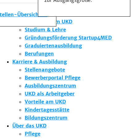
zur Ausgangsgröße.
Medizinische Fakultät
Die Institute des UKD
stellen-Übersicht
Forschung am UKD
Studium & Lehre
Gründungsförderung Startup4MED
Graduiertenausbildung
Berufungen
Karriere & Ausbildung
Stellenangebote
Bewerberportal Pflege
Ausbildungszentrum
UKD als Arbeitgeber
Vorteile am UKD
Kindertagesstätte
Bildungszentrum
Über das UKD
Pflege