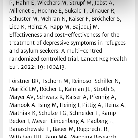
P, Hahn E, Wiechers M, Strupf M, Jobst A,
Millenet S, Hoehne E, Sukale T, Dinauer R,
Schuster M, Mehran N, Kaiser F, Bröcheler S,
Lieb K, Heinz A, Rapp M, Bajbouj M.
Effectiveness and cost-effectiveness for the
treatment of depressive symptoms in refugees
and asylum seekers: A multi-centred
randomized controlled trial. Lancet Reg Health
Eur. 2022; 19: 100413.
Förstner BR, Tschorn M, Reinoso-Schiller N,
Maričić LM, Röcher E, Kalman JL, Stroth S,
Mayer AV, Schwarz K, Kaiser A, Pfennig A,
Manook A, Ising M, Heinig I, Pittig A, Heinz A,
Mathiak K, Schulze TG, Schneider F, Kamp-
Becker I, Meyer-Lindenberg A, Padberg F,
Banaschewski T, Bauer M, Rupprecht R,
Wittchen HU, Rapp MA. Mapping Research