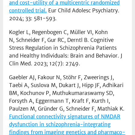
and cost-utility of a multicentric randomized
controlled trial.
Eur Child Adolesc Psychiatry.
2024; 33: 581-593.
Kogler L, Regenbogen C, Müller VI, Kohn
N, Schneider F, Gur RC, Derntl B. Cognitive
Stress Regulation in Schizophrenia Patients
and Healthy Individuals: Brain and Behavior. J
Clin Med. 2023; 12(7): 2749.
Gaebler AJ, Fakour N, Stöhr F, Zweerings J,
Taebi A, Suslova M, Dukart J, Hipp JF, Adhikari
BM, Kochunov P, Muthukumaraswamy SD,
Forsyth A, Eggermann T, Kraft F, Kurth I,
Paulzen M, Gründer G, Schneider F, Mathiak K.
Functional connectivity signatures of NMDAR
dysfunction in schizophrenia-integrating
findings from imaging genetics and pharmaco-