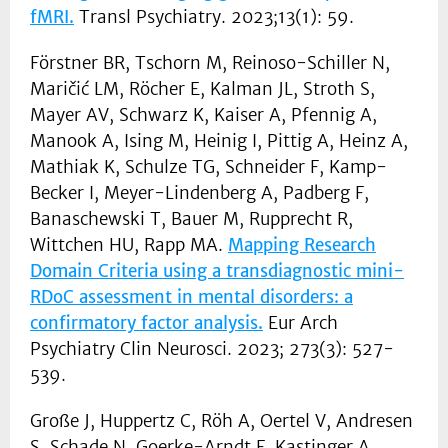
fMRI.
Transl Psychiatry. 2023;13(1): 59.
Förstner BR, Tschorn M, Reinoso-Schiller N,
Maričić LM, Röcher E, Kalman JL, Stroth S,
Mayer AV, Schwarz K, Kaiser A, Pfennig A,
Manook A, Ising M, Heinig I, Pittig A, Heinz A,
Mathiak K, Schulze TG, Schneider F, Kamp-
Becker I, Meyer-Lindenberg A, Padberg F,
Banaschewski T, Bauer M, Rupprecht R,
Wittchen HU, Rapp MA.
Mapping Research
Domain Criteria using a transdiagnostic mini-
RDoC assessment in mental disorders: a
confirmatory factor analysis.
Eur Arch
Psychiatry Clin Neurosci. 2023; 273(3): 527-
539.
Große J, Huppertz C, Röh A, Oertel V, Andresen
S, Schade N, Goerke-Arndt F, Kastinger A,