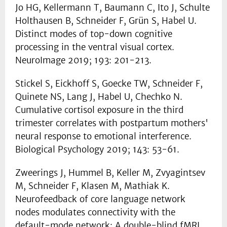
Jo HG, Kellermann T, Baumann C, Ito J, Schulte
Holthausen B, Schneider F, Grün S, Habel U.
Distinct modes of top-down cognitive
processing in the ventral visual cortex.
NeuroImage 2019; 193: 201-213.
Stickel S, Eickhoff S, Goecke TW, Schneider F,
Quinete NS, Lang J, Habel U, Chechko N.
Cumulative cortisol exposure in the third
trimester correlates with postpartum mothers'
neural response to emotional interference.
Biological Psychology 2019; 143: 53-61.
Zweerings J, Hummel B, Keller M, Zvyagintsev
M, Schneider F, Klasen M, Mathiak K.
Neurofeedback of core language network
nodes modulates connectivity with the
default-mode network: A double-blind fMRI