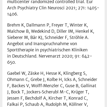
multicenter randomized controlled trial. Eur
Arch Psychiatry Clin Neurosci 2021; 271: 1405-
1406.
Brehm K, Dallmann P, Freyer T, Winter K,
Malchow B, Wedekind D, Diller IM, Henkel K,
Sieberer M, Bär KJ, Schneider F, Ströhle A.
Angebot und Inanspruchnahme von
Sporttherapie in psychiatrischen Kliniken
in Deutschland. Nervenarzt 2020; 91: 642-
650.
Gaebel W, Zäske H, Hesse K, Klingberg S,
Ohmann C, Grebe J, Kolbe H, Icks A, Schneider
F, Backes V, Wolff‑Menzler C, Guse B, Gallinat
J, Bock T, Jockers‑Scherubl M-C, Krüger T,
Jessen F, Bechdolf A, Kircher T, Konrad C,
Falkai P, Schaub A, Rudolph M, Köllner V,