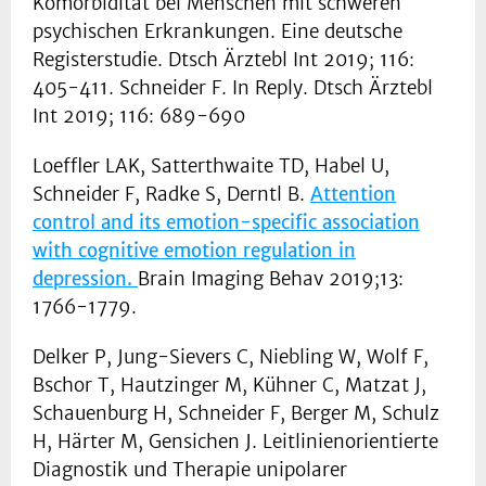
Komorbidität bei Menschen mit schweren
psychischen Erkrankungen. Eine deutsche
Registerstudie. Dtsch Ärztebl Int 2019; 116:
405-411. Schneider F. In Reply. Dtsch Ärztebl
Int 2019; 116: 689-690
Loeffler LAK, Satterthwaite TD, Habel U,
Schneider F, Radke S, Derntl B.
Attention
control and its emotion-specific association
with cognitive emotion regulation in
depression.
Brain Imaging Behav 2019;13:
1766-1779.
Delker P, Jung-Sievers C, Niebling W, Wolf F,
Bschor T, Hautzinger M, Kühner C, Matzat J,
Schauenburg H, Schneider F, Berger M, Schulz
H, Härter M, Gensichen J. Leitlinienorientierte
Diagnostik und Therapie unipolarer