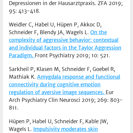
Depressionen in der Hausarztpraxis. ZFA 2019;
95: 413-418.
Weidler C, Habel U, Hüpen P, Akkoc D,
Schneider F, Blendy JA, Wagels L.
On the
complexity of aggressive behavior: contextual
and individual factors in the Taylor Aggression
Paradigm.
Front Psychiatry 2019; 10: 521.
Sarkheil P, Klasen M, Schneider F, Goebel R,
Mathiak K.
Amygdala response and functional
connectivity during cognitive emotion
regulation of aversive image sequences.
Eur
Arch Psychiatry Clin Neurosci 2019; 269: 803-
811.
Hüpen P, Habel U, Schneider F, Kable JW,
Wagels L.
Impulsivity moderates skin