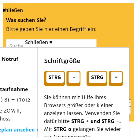
Schließen
Was suchen Sie?
Bitte geben Sie hier einen Begriff ein:
Schließen
Suche
Presse
Kontakt
Aa
Notfall
 Notruf
Schriftgröße
Menü
Suchen
Patienten & Besucher
oder
Kliniken/Institute/Zentren
Wählen Sie ein Thema für Ihren Schnelleinstieg
otaufnahme
Als Patient am UKD
Sie können mit Hilfe Ihres
) 81 – 17012
Beratung und Unterstützung
Browsers größer oder kleiner
 ZOM II,
Veranstaltungen
anzeigen lassen. Verwenden Sie
choss
Kommunikation im Medizinwesen (KIM)
dafür bitte
STRG + und STRG -.
Notfall
Mit
STRG o
gelangen Sie wieder
eplan ansehen
Forschung & Lehre