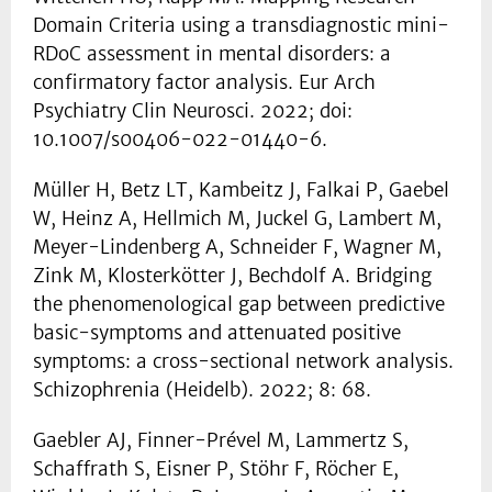
Domain Criteria using a transdiagnostic mini-
RDoC assessment in mental disorders: a
confirmatory factor analysis. Eur Arch
Psychiatry Clin Neurosci. 2022; doi:
10.1007/s00406-022-01440-6.
Müller H, Betz LT, Kambeitz J, Falkai P, Gaebel
W, Heinz A, Hellmich M, Juckel G, Lambert M,
Meyer-Lindenberg A, Schneider F, Wagner M,
Zink M, Klosterkötter J, Bechdolf A. Bridging
the phenomenological gap between predictive
basic-symptoms and attenuated positive
symptoms: a cross-sectional network analysis.
Schizophrenia (Heidelb). 2022; 8: 68.
Gaebler AJ, Finner-Prével M, Lammertz S,
Schaffrath S, Eisner P, Stöhr F, Röcher E,