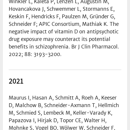
Winkler L, Kaleta P, Lenzen L, Augustin M,
Hovancakova J, Schwemmer L, Stormanns E,
Keskin F, Hendricks F, Paulzen M, Gründer G,
Schneider F; APIC Consortium, Mathiak K. The
negative impact of vitamin D on antipsychotic
drug exposure may counteract its potential
benefits in schizophrenia. Br J Clin Pharmacol.
2022; 88: 3193-3200.
2021
Maurus I, Hasan A, Schmitt A, Roeh A, Keeser
D, Malchow B, Schneider-Axmann T, Hellmich
M, Schmied S, Lembeck M, Keller-Varady K,
Papazova I, Hirjak D, Topor CE, Walter H,
Mohnke S, Vogel BO, Wölwer W, Schneider F,