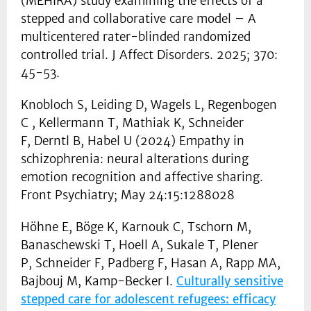
(MEHIRA) study examining the effects of a
stepped and collaborative care model – A
multicentered rater-blinded randomized
controlled trial. J Affect Disorders. 2025; 370:
45-53.
Knobloch S, Leiding D, Wagels L, Regenbogen
C , Kellermann T, Mathiak K, Schneider
F, Derntl B, Habel U (2024) Empathy in
schizophrenia: neural alterations during
emotion recognition and affective sharing.
Front Psychiatry; May 24:15:1288028
Höhne E, Böge K, Karnouk C, Tschorn M,
Banaschewski T, Hoell A, Sukale T, Plener
P, Schneider F, Padberg F, Hasan A, Rapp MA,
Bajbouj M, Kamp-Becker I.
Culturally sensitive
stepped care for adolescent refugees: efficacy