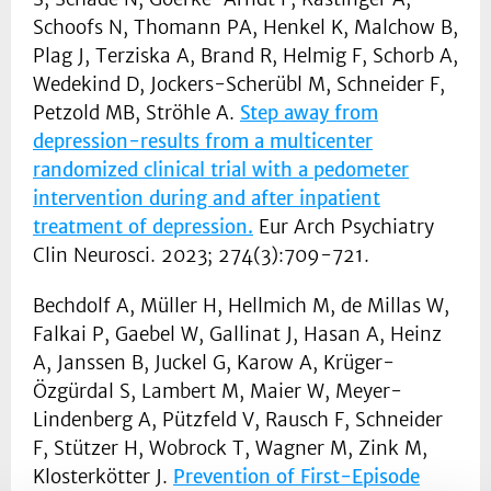
Schoofs N, Thomann PA, Henkel K, Malchow B,
Plag J, Terziska A, Brand R, Helmig F, Schorb A,
Wedekind D, Jockers-Scherübl M, Schneider F,
Petzold MB, Ströhle A.
Step away from
depression-results from a multicenter
randomized clinical trial with a pedometer
intervention during and after inpatient
treatment of depression.
Eur Arch Psychiatry
Clin Neurosci. 2023; 274(3):709-721.
Bechdolf A, Müller H, Hellmich M, de Millas W,
Falkai P, Gaebel W, Gallinat J, Hasan A, Heinz
A, Janssen B, Juckel G, Karow A, Krüger-
Özgürdal S, Lambert M, Maier W, Meyer-
Lindenberg A, Pützfeld V, Rausch F, Schneider
F, Stützer H, Wobrock T, Wagner M, Zink M,
Klosterkötter J.
Prevention of First-Episode