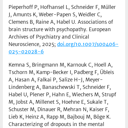
Pieperhoff P, Hofhansel L, Schneider F, Müller
J, Amunts K, Weber-Papen S, Weidler C,
Clemens B, Raine A, Habel U. Associations of
brain structure with psychopathy. European
Archives of Psychiatry and Clinical
Neuroscience, 2025;
doi.org/10.1007/s00406-
025-02028-6
Kemna S, Bringmann M, Karnouk C, Hoell A,
Tschorn M, Kamp-Becker I, Padberg F, Übleis
A, Hasan A, Falkai P, Salize H-J, Meyer-
Lindenberg A, Banaschewski T, Schneider F,
Habel U, Plener P, Hahn E, Wiechers M, Strupf
M, Jobst A, Millenet S, Hoehne E, Sukale T,
Schuster M, Dinauer R, Mehran N, Kaiser F,
Lieb K, Heinz A, Rapp M, Bajbouj M, Böge K.
Characterizing of dropouts in the mental