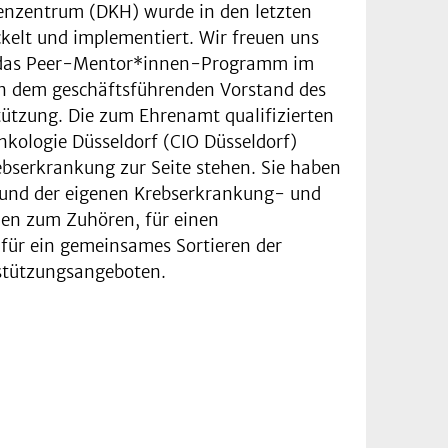
enzentrum (DKH) wurde in den letzten
elt und implementiert. Wir freuen uns
er das Peer-Mentor*innen-Programm im
n dem geschäftsführenden Vor­stand des
tützung. Die zum Ehrenamt qualifizierten
ologie Düsseldorf (CIO Düssel­dorf)
bserkrankung zur Seite stehen. Sie haben
grund der eigenen Krebserkrankung- und
nen zum Zuhören, für einen
für ein gemeinsames Sortie­ren der
rstützungsangeboten.