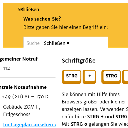
Schließen
Was suchen Sie?
Bitte geben Sie hier einen Begriff ein:
Schließen
Suche
Presse
Kontakt
Notfall
lgemeiner Notruf
Schriftgröße
Suchen
Patienten & Besucher
112
Kliniken/Institute/Zentren
oder
Als Patient am UKD
Beratung und Unterstützung
Wählen Sie ein Thema für Ihren Schnelleinstie
ntrale Notaufnahme
Veranstaltungen
Sie können mit Hilfe Ihres
+49 (211) 81 – 17012
Kommunikation im Medizinwesen (KIM)
Browsers größer oder kleiner
Notfall
Gebäude ZOM II,
anzeigen lassen. Verwenden S
Forschung & Lehre
Erdgeschoss
dafür bitte
STRG + und STRG
Medizinische Fakultät
Mit
STRG o
gelangen Sie wie
Im Lageplan ansehen
Die Institute des UKD