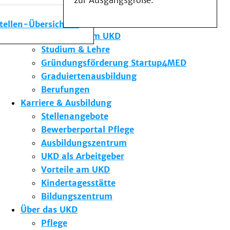
zur Ausgangsgröße.
Medizinische Fakultät
Die Institute des UKD
stellen-Übersicht
Forschung am UKD
Studium & Lehre
Gründungsförderung Startup4MED
Graduiertenausbildung
Berufungen
Karriere & Ausbildung
Stellenangebote
Bewerberportal Pflege
Ausbildungszentrum
UKD als Arbeitgeber
Vorteile am UKD
Kindertagesstätte
Bildungszentrum
Über das UKD
Pflege