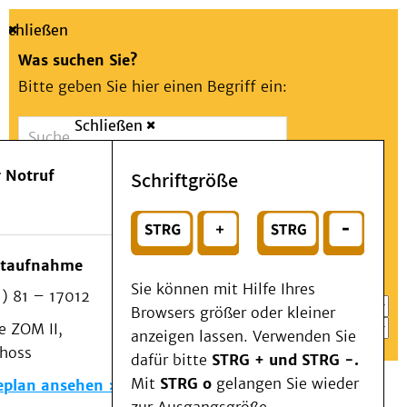
Schließen
Was suchen Sie?
Bitte geben Sie hier einen Begriff ein:
Schließen
Suche
Presse
Kontakt
Aa
Notfall
 Notruf
Schriftgröße
Menü
Suchen
Patienten & Besucher
oder
Kliniken/Institute/Zentren
Wählen Sie ein Thema für Ihren Schnelleinstieg
otaufnahme
Als Patient am UKD
Sie können mit Hilfe Ihres
) 81 – 17012
Beratung und Unterstützung
Browsers größer oder kleiner
 ZOM II,
Veranstaltungen
anzeigen lassen. Verwenden Sie
choss
Kommunikation im Medizinwesen (KIM)
dafür bitte
STRG + und STRG -.
Notfall
Mit
STRG o
gelangen Sie wieder
eplan ansehen
Forschung & Lehre