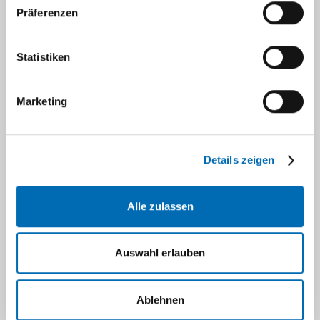
Irmgard
Präferenzen
Martina
Eva
Statistiken
Jörg
Peer-Mentor*in
werden
Marketing
Neuigkeiten und
weitere Informationen
Begleitung von
Details zeigen
Angehörigen
BEA werden
Alle zulassen
Psychoonkologisches
Netzwerk
Informationsmaterial
Auswahl erlauben
Psychokardiologie
Gynäkologische Psychosomatik
Ablehnen
Prävention zum Kinderschutz