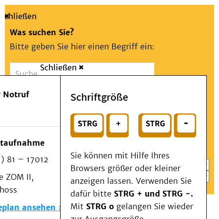
Schließen
Was suchen Sie?
Bitte geben Sie hier einen Begriff ein:
Schließen
Suche
Presse
Kontakt
Aa
Notfall
 Notruf
Schriftgröße
Menü
Suchen
Patienten & Besucher
oder
Kliniken/Institute/Zentren
Wählen Sie ein Thema für Ihren Schnelleinstieg
otaufnahme
Als Patient am UKD
Sie können mit Hilfe Ihres
) 81 – 17012
Beratung und Unterstützung
Browsers größer oder kleiner
 ZOM II,
Veranstaltungen
anzeigen lassen. Verwenden Sie
choss
Kommunikation im Medizinwesen (KIM)
dafür bitte
STRG + und STRG -.
Notfall
Mit
STRG o
gelangen Sie wieder
eplan ansehen
Forschung & Lehre