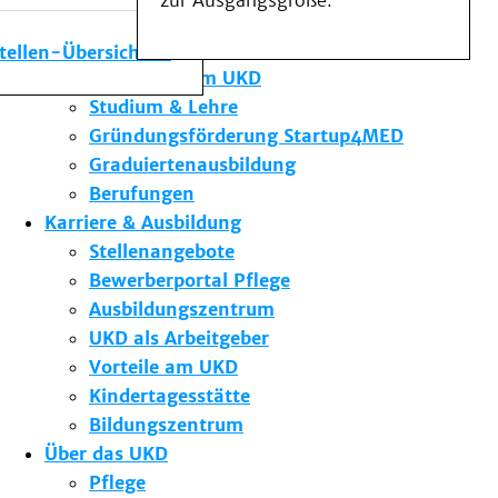
zur Ausgangsgröße.
Medizinische Fakultät
Die Institute des UKD
stellen-Übersicht
Forschung am UKD
Studium & Lehre
Gründungsförderung Startup4MED
Graduiertenausbildung
Berufungen
Karriere & Ausbildung
Stellenangebote
Bewerberportal Pflege
Ausbildungszentrum
UKD als Arbeitgeber
Vorteile am UKD
Kindertagesstätte
Bildungszentrum
Über das UKD
Pflege