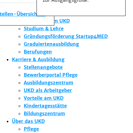
zur Ausgangsgröße.
Medizinische Fakultät
Die Institute des UKD
stellen-Übersicht
Forschung am UKD
Studium & Lehre
Gründungsförderung Startup4MED
Graduiertenausbildung
Berufungen
Karriere & Ausbildung
Stellenangebote
Bewerberportal Pflege
Ausbildungszentrum
UKD als Arbeitgeber
Vorteile am UKD
Kindertagesstätte
Bildungszentrum
Über das UKD
Pflege