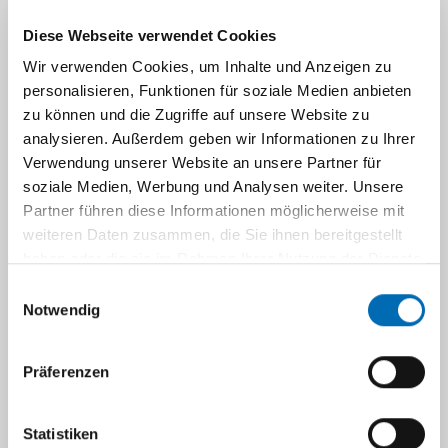
Diese Webseite verwendet Cookies
Wir verwenden Cookies, um Inhalte und Anzeigen zu
personalisieren, Funktionen für soziale Medien anbieten
zu können und die Zugriffe auf unsere Website zu
analysieren. Außerdem geben wir Informationen zu Ihrer
Verwendung unserer Website an unsere Partner für
soziale Medien, Werbung und Analysen weiter. Unsere
Partner führen diese Informationen möglicherweise mit
weiteren Daten zusammen, die Sie ihnen bereitgestellt
M. Sc. Marten Schouwink
haben oder die sie im Rahmen Ihrer Nutzung der Dienste
gesammelt haben.
Einwilligungsauswahl
Neuroscience
Notwendig
Doktorand - vivid
Präferenzen
Marten.Schouwink@med.uni-
duesseldorf.de
Statistiken