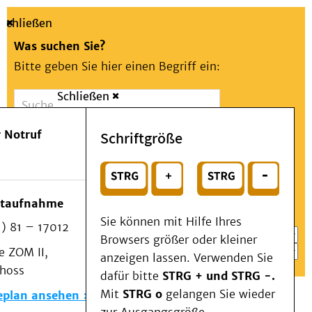
Schließen
Was suchen Sie?
Bitte geben Sie hier einen Begriff ein:
Schließen
Suche
Presse
Kontakt
Aa
Notfall
 Notruf
Schriftgröße
Menü
Suchen
Patienten & Besucher
oder
Kliniken/Institute/Zentren
Wählen Sie ein Thema für Ihren Schnelleinstieg
otaufnahme
Als Patient am UKD
Sie können mit Hilfe Ihres
) 81 – 17012
Beratung und Unterstützung
Browsers größer oder kleiner
 ZOM II,
Veranstaltungen
anzeigen lassen. Verwenden Sie
choss
Kommunikation im Medizinwesen (KIM)
dafür bitte
STRG + und STRG -.
Notfall
Mit
STRG o
gelangen Sie wieder
eplan ansehen
Forschung & Lehre