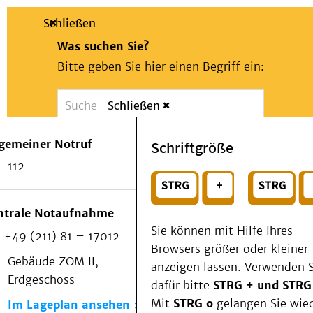
Schließen
Was suchen Sie?
Bitte geben Sie hier einen Begriff ein:
Schließen
Suche
Presse
Kontakt
Notfall
lgemeiner Notruf
Schriftgröße
Suchen
Patienten & Besucher
112
Kliniken/Institute/Zentren
oder
Als Patient am UKD
Beratung und Unterstützung
Wählen Sie ein Thema für Ihren Schnelleinstie
ntrale Notaufnahme
Veranstaltungen
Sie können mit Hilfe Ihres
+49 (211) 81 – 17012
Kommunikation im Medizinwesen (KIM)
Browsers größer oder kleiner
Notfall
Gebäude ZOM II,
anzeigen lassen. Verwenden S
Forschung & Lehre
Erdgeschoss
dafür bitte
STRG + und STRG
Medizinische Fakultät
Mit
STRG o
gelangen Sie wie
Im Lageplan ansehen
Die Institute des UKD