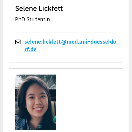
Selene Lickfett
PhD Studentin
selene.lickfett@med.uni-duesseldo
rf.de