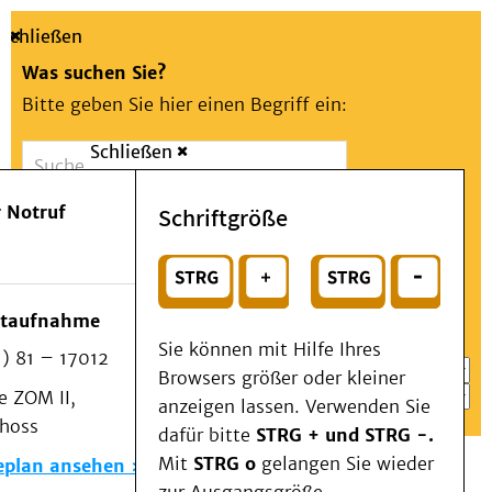
Schließen
Was suchen Sie?
Bitte geben Sie hier einen Begriff ein:
Schließen
Suche
Presse
Kontakt
Aa
Notfall
 Notruf
Schriftgröße
Menü
Suchen
Patienten & Besucher
oder
Kliniken/Institute/Zentren
Wählen Sie ein Thema für Ihren Schnelleinstieg
otaufnahme
Als Patient am UKD
Sie können mit Hilfe Ihres
) 81 – 17012
Beratung und Unterstützung
Browsers größer oder kleiner
 ZOM II,
Veranstaltungen
anzeigen lassen. Verwenden Sie
choss
Kommunikation im Medizinwesen (KIM)
dafür bitte
STRG + und STRG -.
Notfall
Mit
STRG o
gelangen Sie wieder
eplan ansehen
Forschung & Lehre