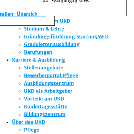
zur Ausgangsgröße.
Medizinische Fakultät
Die Institute des UKD
stellen-Übersicht
Forschung am UKD
Studium & Lehre
Gründungsförderung Startup4MED
Graduiertenausbildung
Berufungen
Karriere & Ausbildung
Stellenangebote
Bewerberportal Pflege
Ausbildungszentrum
UKD als Arbeitgeber
Vorteile am UKD
Kindertagesstätte
Bildungszentrum
Über das UKD
Pflege