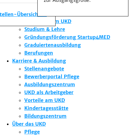
zur Ausgangsgröße.
Medizinische Fakultät
Die Institute des UKD
stellen-Übersicht
Forschung am UKD
Studium & Lehre
Gründungsförderung Startup4MED
Graduiertenausbildung
Berufungen
Karriere & Ausbildung
Stellenangebote
Bewerberportal Pflege
Ausbildungszentrum
UKD als Arbeitgeber
Vorteile am UKD
Kindertagesstätte
Bildungszentrum
Über das UKD
Pflege