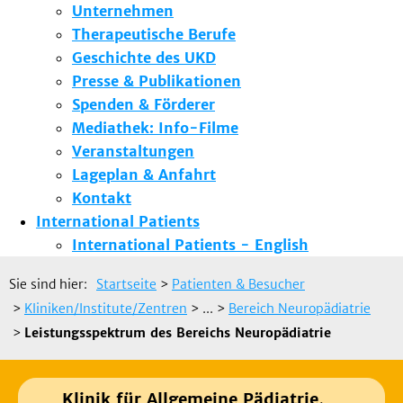
Unternehmen
Therapeutische Berufe
Geschichte des UKD
Presse & Publikationen
Spenden & Förderer
Mediathek: Info-Filme
Veranstaltungen
Lageplan & Anfahrt
Kontakt
International Patients
International Patients - English
Sie sind hier:
Startseite
>
Patienten & Besucher
>
Kliniken/Institute/Zentren
> ...
>
Bereich Neuropädiatrie
>
Leistungsspektrum des Bereichs Neuropädiatrie
Klinik für Allgemeine Pädiatrie,