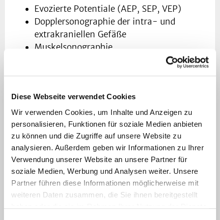
Evozierte Potentiale (AEP, SEP, VEP)
Dopplersonographie der intra- und
extrakraniellen Gefäße
Muskelsonographie
Hautbiopsien
Umfangreiche Laboruntersuchungen in
Zusammenarbeit mit dem Bereich
Diese Webseite verwendet Cookies
Stoffwechsel
Wir verwenden Cookies, um Inhalte und Anzeigen zu
Bildgebenden Verfahren
personalisieren, Funktionen für soziale Medien anbieten
zu können und die Zugriffe auf unsere Website zu
analysieren. Außerdem geben wir Informationen zu Ihrer
In Zusammenarbeit mit dem
Institut für
Verwendung unserer Website an unsere Partner für
Radiologie des Universitätsklinikums
sämtliche
soziale Medien, Werbung und Analysen weiter. Unsere
bildgebenden Verfahren für das ZNS:
Partner führen diese Informationen möglicherweise mit
weiteren Daten zusammen, die Sie ihnen bereitgestellt
Ultraschall
haben oder die sie im Rahmen Ihrer Nutzung der Dienste
CCT
gesammelt haben.