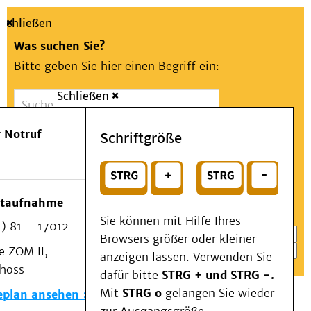
Schließen
Was suchen Sie?
Bitte geben Sie hier einen Begriff ein:
Schließen
Suche
Presse
Kontakt
Aa
Notfall
 Notruf
Schriftgröße
Menü
Suchen
Patienten & Besucher
oder
Kliniken/Institute/Zentren
Wählen Sie ein Thema für Ihren Schnelleinstieg
otaufnahme
Als Patient am UKD
Sie können mit Hilfe Ihres
) 81 – 17012
Beratung und Unterstützung
Browsers größer oder kleiner
 ZOM II,
Veranstaltungen
anzeigen lassen. Verwenden Sie
choss
Kommunikation im Medizinwesen (KIM)
dafür bitte
STRG + und STRG -.
Notfall
Mit
STRG o
gelangen Sie wieder
eplan ansehen
Forschung & Lehre