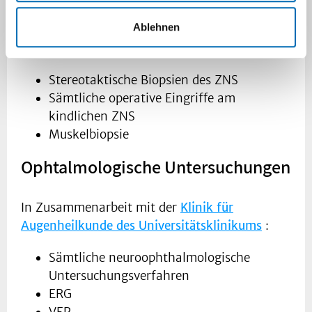
Ablehnen
In Zusammenarbeit mit der
Klinik für
Neurochirurgie des Universitätsklinikums
:
Stereotaktische Biopsien des ZNS
Sämtliche operative Eingriffe am
kindlichen ZNS
Muskelbiopsie
Ophtalmologische Untersuchungen
In Zusammenarbeit mit der
Klinik für
Augenheilkunde des Universitätsklinikums
:
Sämtliche neuroophthalmologische
Untersuchungsverfahren
ERG