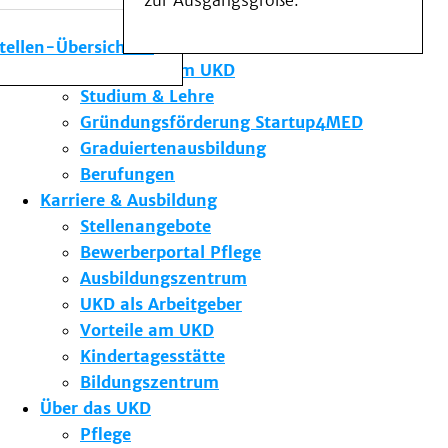
zur Ausgangsgröße.
Medizinische Fakultät
Die Institute des UKD
stellen-Übersicht
Forschung am UKD
Studium & Lehre
Gründungsförderung Startup4MED
Graduiertenausbildung
Berufungen
Karriere & Ausbildung
Stellenangebote
Bewerberportal Pflege
Ausbildungszentrum
UKD als Arbeitgeber
Vorteile am UKD
Kindertagesstätte
Bildungszentrum
Über das UKD
Pflege