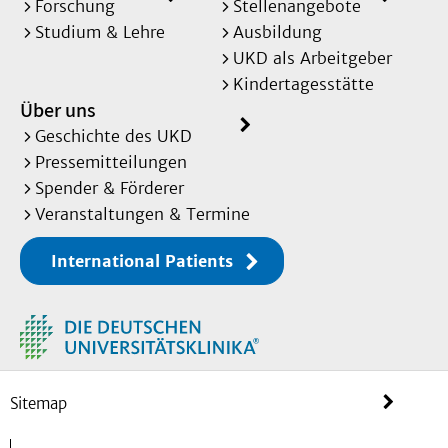
Forschung
Stellenangebote
Studium & Lehre
Ausbildung
UKD als Arbeitgeber
Kindertagesstätte
Über uns
Geschichte des UKD
Dr. med. Anne
Pressemitteilungen
Christine
Spender & Förderer
Bischops
Veranstaltungen & Termine
Wissenschaftliche
International Patients
Mitarbeiterin
AnneChristine.Bischops@med.un
duesseldorf.de
Sitemap