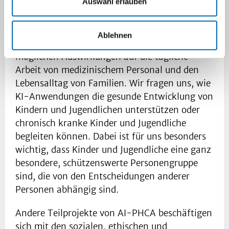
Auswahl erlauben
medizinischem Personal verbessern könnten.
Dabei interessieren uns vor allem Meinungen
zur Datensicherheit, der Verlässlichkeit von KI,
Ablehnen
der Verantwortung für die KI sowie die
möglichen Auswirkungen auf die tägliche
Arbeit von medizinischem Personal und den
Lebensalltag von Familien. Wir fragen uns, wie
KI-Anwendungen die gesunde Entwicklung von
Kindern und Jugendlichen unterstützen oder
chronisch kranke Kinder und Jugendliche
begleiten können. Dabei ist für uns besonders
wichtig, dass Kinder und Jugendliche eine ganz
besondere, schützenswerte Personengruppe
sind, die von den Entscheidungen anderer
Personen abhängig sind.
Andere Teilprojekte von AI-PHCA beschäftigen
sich mit den sozialen, ethischen und