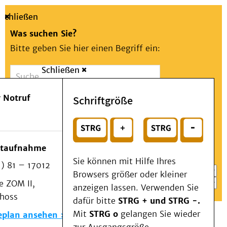
Schließen
Was suchen Sie?
Bitte geben Sie hier einen Begriff ein:
Schließen
Suche
Presse
Kontakt
Aa
Notfall
 Notruf
Schriftgröße
Menü
Suchen
Patienten & Besucher
oder
Kliniken/Institute/Zentren
Wählen Sie ein Thema für Ihren Schnelleinstieg
otaufnahme
Als Patient am UKD
Sie können mit Hilfe Ihres
) 81 – 17012
Beratung und Unterstützung
Browsers größer oder kleiner
 ZOM II,
Veranstaltungen
anzeigen lassen. Verwenden Sie
choss
Kommunikation im Medizinwesen (KIM)
dafür bitte
STRG + und STRG -.
Notfall
Mit
STRG o
gelangen Sie wieder
eplan ansehen
Forschung & Lehre