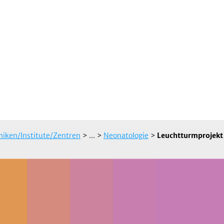
iniken/Institute/Zentren
> ...
>
Neonatologie
>
Leuchtturmprojekt