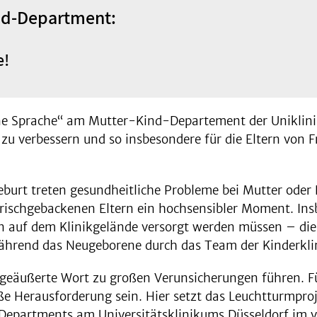
nd-Department:
e!
e Sprache“ am Mutter-Kind-Departement der Uniklinik 
u verbessern und so insbesondere für die Eltern von
 Geburt treten gesundheitliche Probleme bei Mutter oder
 frischgebackenen Eltern ein hochsensibler Moment. In
n auf dem Klinikgelände versorgt werden müssen – die
hrend das Neugeborene durch das Team der Kinderklin
ch geäußerte Wort zu großen Verunsicherungen führen. 
e Herausforderung sein. Hier setzt das Leuchtturmproj
epartments am Universitätsklinikums Düsseldorf im v