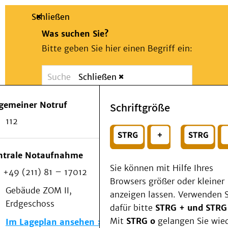
Schließen
Was suchen Sie?
Bitte geben Sie hier einen Begriff ein:
Schließen
Suche
Presse
Kontakt
Notfall
lgemeiner Notruf
Schriftgröße
Suchen
Patienten & Besucher
112
Kliniken/Institute/Zentren
oder
Als Patient am UKD
Beratung und Unterstützung
Wählen Sie ein Thema für Ihren Schnelleinstie
ntrale Notaufnahme
Veranstaltungen
Sie können mit Hilfe Ihres
+49 (211) 81 – 17012
Kommunikation im Medizinwesen (KIM)
Browsers größer oder kleiner
Notfall
Gebäude ZOM II,
anzeigen lassen. Verwenden S
Forschung & Lehre
Erdgeschoss
dafür bitte
STRG + und STRG
Medizinische Fakultät
Mit
STRG o
gelangen Sie wie
Im Lageplan ansehen
Die Institute des UKD