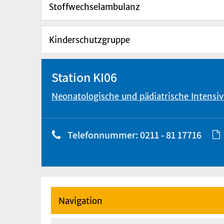
Stoffwechselambulanz
Kinderschutzgruppe
Station KI06
Neonatologische und pädiatrische Intensi
Telefonnummer: 0211 - 81 17716
Navigation