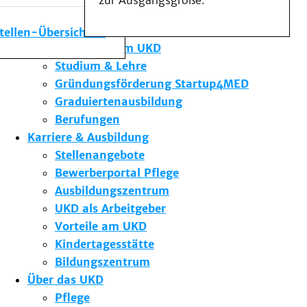
zur Ausgangsgröße.
Medizinische Fakultät
Die Institute des UKD
stellen-Übersicht
Forschung am UKD
Studium & Lehre
Gründungsförderung Startup4MED
Graduiertenausbildung
Berufungen
Karriere & Ausbildung
Stellenangebote
Bewerberportal Pflege
Ausbildungszentrum
UKD als Arbeitgeber
Vorteile am UKD
Kindertagesstätte
Bildungszentrum
Über das UKD
Pflege