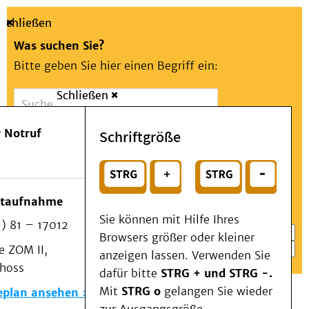
Schließen
Was suchen Sie?
Bitte geben Sie hier einen Begriff ein:
Schließen
Suche
Presse
Kontakt
Aa
Notfall
 Notruf
Schriftgröße
Menü
Suchen
Patienten & Besucher
oder
Kliniken/Institute/Zentren
Wählen Sie ein Thema für Ihren Schnelleinstieg
otaufnahme
Als Patient am UKD
Sie können mit Hilfe Ihres
) 81 – 17012
Beratung und Unterstützung
Browsers größer oder kleiner
 ZOM II,
Veranstaltungen
anzeigen lassen. Verwenden Sie
choss
Kommunikation im Medizinwesen (KIM)
dafür bitte
STRG + und STRG -.
Notfall
Mit
STRG o
gelangen Sie wieder
eplan ansehen
Forschung & Lehre