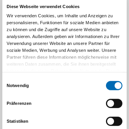
Diese Webseite verwendet Cookies
Wir verwenden Cookies, um Inhalte und Anzeigen zu
Kinderpneumologie und Allergologie
personalisieren, Funktionen für soziale Medien anbieten
zu können und die Zugriffe auf unsere Website zu
analysieren. Außerdem geben wir Informationen zu Ihrer
Neonatologie
Verwendung unserer Website an unsere Partner für
soziale Medien, Werbung und Analysen weiter. Unsere
Pädiatrische Intensivmedizin
Partner führen diese Informationen möglicherweise mit
weiteren Daten zusammen, die Sie ihnen bereitgestellt
haben oder die sie im Rahmen Ihrer Nutzung der Dienste
Pädiatrisch-Gastroenterologische Ambulanz
gesammelt haben.
Einwilligungsauswahl
Notwendig
Sozialpädiatrisches Zentrum (SPZ)
Präferenzen
Bereich Neuropädiatrie
Statistiken