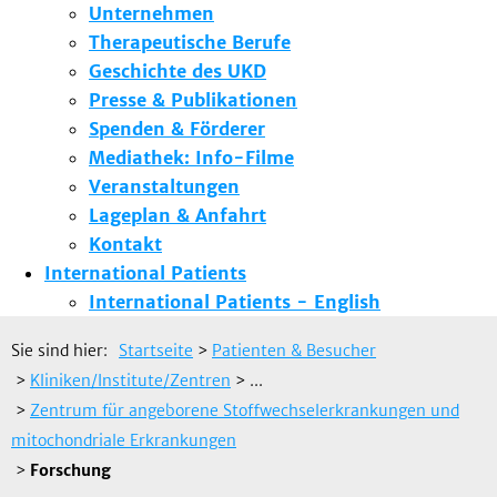
Unternehmen
Therapeutische Berufe
Geschichte des UKD
Presse & Publikationen
Spenden & Förderer
Mediathek: Info-Filme
Veranstaltungen
Lageplan & Anfahrt
Kontakt
International Patients
International Patients - English
Sie sind hier:
Startseite
>
Patienten & Besucher
>
Kliniken/Institute/Zentren
> ...
>
Zentrum für angeborene Stoffwechselerkrankungen und
mitochondriale Erkrankungen
>
Forschung