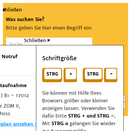
Schließen
Was suchen Sie?
Bitte geben Sie hier einen Begriff ein:
Schließen
Suche
Presse
Kontakt
Aa
Notfall
 Notruf
Schriftgröße
Menü
Suchen
Patienten & Besucher
oder
Kliniken/Institute/Zentren
Wählen Sie ein Thema für Ihren Schnelleinstieg
otaufnahme
Als Patient am UKD
Sie können mit Hilfe Ihres
) 81 – 17012
Beratung und Unterstützung
Browsers größer oder kleiner
 ZOM II,
Veranstaltungen
anzeigen lassen. Verwenden Sie
choss
Kommunikation im Medizinwesen (KIM)
dafür bitte
STRG + und STRG -.
Notfall
Mit
STRG o
gelangen Sie wieder
eplan ansehen
Forschung & Lehre