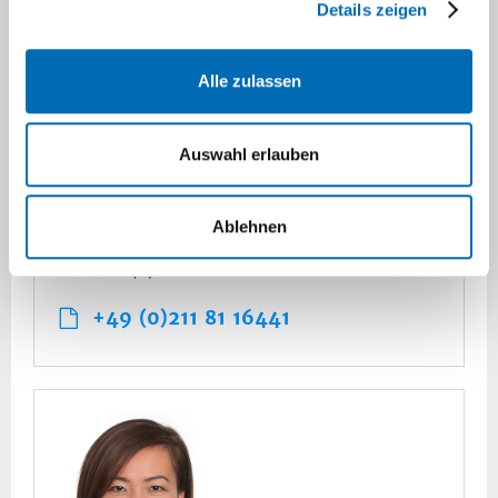
Anne-Kathrin Neugebauer
Details zeigen
Diätassistentin, Pädiatrie & Stoffwechsel,
Alle zulassen
Gastroenterologische Diätetik VDD
Auswahl erlauben
neugebauer(a)med.uni-
duesseldorf.de
Ablehnen
+49 (0)211 81 17712
+49 (0)211 81 16441