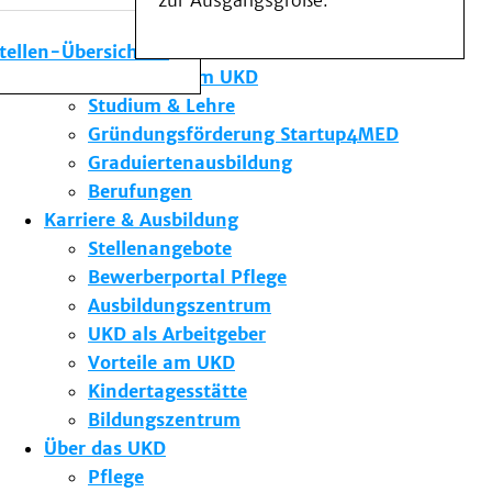
zur Ausgangsgröße.
Medizinische Fakultät
Die Institute des UKD
stellen-Übersicht
Forschung am UKD
Studium & Lehre
Gründungsförderung Startup4MED
Graduiertenausbildung
Berufungen
Karriere & Ausbildung
Stellenangebote
Bewerberportal Pflege
Ausbildungszentrum
UKD als Arbeitgeber
Vorteile am UKD
Kindertagesstätte
Bildungszentrum
Über das UKD
Pflege