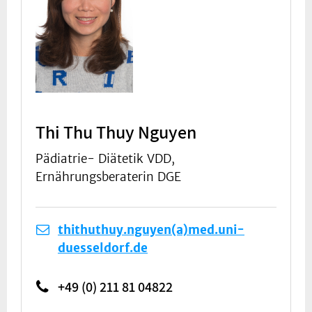
Thi Thu Thuy Nguyen
Pädiatrie- Diätetik VDD,
Ernährungsberaterin DGE
thithuthuy.nguyen(a)med.uni-
duesseldorf.de
+49 (0) 211 81 04822