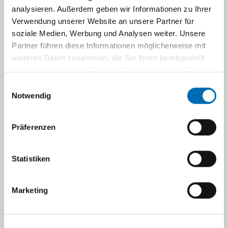
analysieren. Außerdem geben wir Informationen zu Ihrer
Verwendung unserer Website an unsere Partner für
Susanne.Weiß@med.uni-
soziale Medien, Werbung und Analysen weiter. Unsere
duesseldorf.de
Partner führen diese Informationen möglicherweise mit
weiteren Daten zusammen, die Sie ihnen bereitgestellt
haben oder die sie im Rahmen Ihrer Nutzung der Dienste
gesammelt haben.
Einwilligungsauswahl
Notwendig
Präferenzen
Statistiken
Marketing