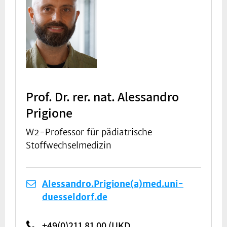
Prof. Dr. rer. nat. Alessandro
Prigione
W2-Professor für pädiatrische
Stoffwechselmedizin
Alessandro.Prigione(a)med.uni-
duesseldorf.de
+49(0)211 81 00 (UKD