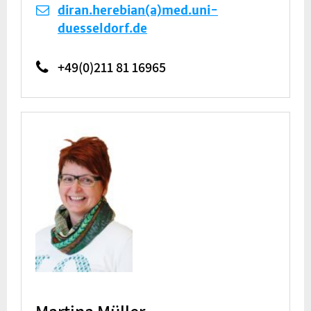
diran.herebian(a)med.uni-
duesseldorf.de
+49(0)211 81 16965