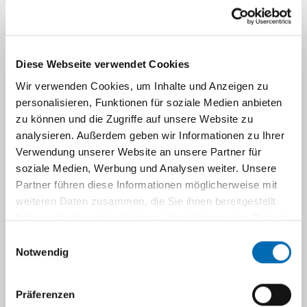
Navigation
Aktuelles
Diese Webseite verwendet Cookies
Wir verwenden Cookies, um Inhalte und Anzeigen zu
Achtung: Wichtige Neuerung zur
personalisieren, Funktionen für soziale Medien anbieten
Einsicht in Blutzucker-,
zu können und die Zugriffe auf unsere Website zu
Insulinpumpen-, und sonstigen
analysieren. Außerdem geben wir Informationen zu Ihrer
Gerätedaten in der
Verwendung unserer Website an unsere Partner für
soziale Medien, Werbung und Analysen weiter. Unsere
Diabetesambulanz ab Anfang
Partner führen diese Informationen möglicherweise mit
2025
weiteren Daten zusammen, die Sie ihnen bereitgestellt
haben oder die sie im Rahmen Ihrer Nutzung der Dienste
Liebe Familien,
gesammelt haben.
Einwilligungsauswahl
damit wir Sie bei Ihrem Ambulanztermin in
Notwendig
der Diabetesambulanz der Kinderklinik am
UKD gut beraten können, ist es essentiell,
Präferenzen
dass alle Glukoseverläufe und