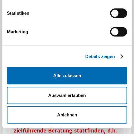
Einstellungen von Insulinpumpen und
Messgeräten detailliert vorliegen, um diese
Statistiken
gemeinsam mit Ihnen und Ihrem Kind
besprechen zu können.
Marketing
Ab dem 01.01.2025 werden aus
organisatorischen Gründen vor Ort
keine Insulinpumpen mehr durch uns
Details zeigen
ausgelesen. Auch vorbestehende
Konto-Verknüpfungen Ihrer Konten zu
Alle zulassen
uns werden zurückgesetzt. Wir sind
daher darauf angewiesen, dass Sie die
Daten Ihrer Kinder vor dem Termin
Auswahl erlauben
selbst auslesen oder Ihre Passwörter
für Ihre Konten bereithalten. Ohne Ihre
selbst mitgebrachten Daten aus Pumpe
Ablehnen
und/oder CGM kann beim Termin keine
zielführende Beratung stattfinden, d.h.