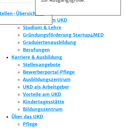
zur Ausgangsgröße.
Medizinische Fakultät
Die Institute des UKD
stellen-Übersicht
Forschung am UKD
Studium & Lehre
Gründungsförderung Startup4MED
Graduiertenausbildung
Berufungen
Karriere & Ausbildung
Stellenangebote
Bewerberportal Pflege
Ausbildungszentrum
UKD als Arbeitgeber
Vorteile am UKD
Kindertagesstätte
Bildungszentrum
Über das UKD
Pflege