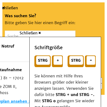
Schließen
Was suchen Sie?
Bitte geben Sie hier einen Begriff ein:
Schließen
Suche
Presse
Kontakt
Aa
Notfall
 Notruf
Schriftgröße
Menü
Suchen
Patienten & Besucher
oder
Kliniken/Institute/Zentren
Wählen Sie ein Thema für Ihren Schnelleinstieg
otaufnahme
Als Patient am UKD
Sie können mit Hilfe Ihres
) 81 – 17012
Beratung und Unterstützung
Browsers größer oder kleiner
 ZOM II,
Veranstaltungen
anzeigen lassen. Verwenden Sie
choss
Kommunikation im Medizinwesen (KIM)
dafür bitte
STRG + und STRG -.
Notfall
Mit
STRG o
gelangen Sie wieder
eplan ansehen
Forschung & Lehre