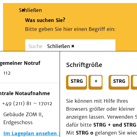
Schließen
Was suchen Sie?
Bitte geben Sie hier einen Begriff ein:
Schließen
Suche
Presse
Kontakt
Notfall
lgemeiner Notruf
Schriftgröße
Suchen
Patienten & Besucher
112
Kliniken/Institute/Zentren
oder
Als Patient am UKD
Beratung und Unterstützung
Wählen Sie ein Thema für Ihren Schnelleinstie
ntrale Notaufnahme
Veranstaltungen
Sie können mit Hilfe Ihres
+49 (211) 81 – 17012
Kommunikation im Medizinwesen (KIM)
Browsers größer oder kleiner
Notfall
Gebäude ZOM II,
anzeigen lassen. Verwenden S
Forschung & Lehre
Erdgeschoss
dafür bitte
STRG + und STRG
Medizinische Fakultät
Mit
STRG o
gelangen Sie wie
Im Lageplan ansehen
Die Institute des UKD