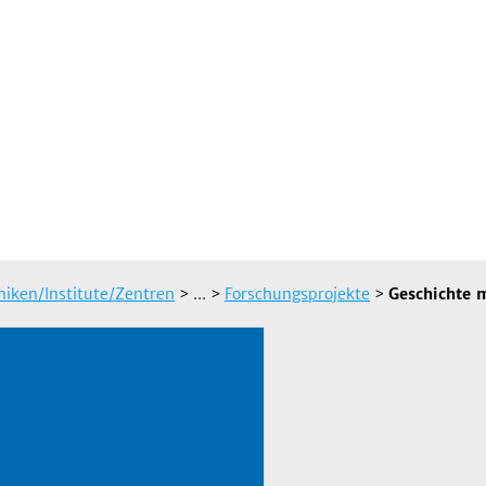
iniken/Institute/Zentren
> ...
>
Forschungsprojekte
>
Geschichte m