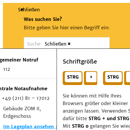
Schließen
Was suchen Sie?
Bitte geben Sie hier einen Begriff ein:
Schließen
Suche
Presse
Kontakt
Notfall
lgemeiner Notruf
Schriftgröße
Suchen
Patienten & Besucher
112
Kliniken/Institute/Zentren
oder
Als Patient am UKD
Beratung und Unterstützung
Wählen Sie ein Thema für Ihren Schnelleinstie
ntrale Notaufnahme
Veranstaltungen
Sie können mit Hilfe Ihres
+49 (211) 81 – 17012
Kommunikation im Medizinwesen (KIM)
Browsers größer oder kleiner
Notfall
Gebäude ZOM II,
anzeigen lassen. Verwenden S
Forschung & Lehre
Erdgeschoss
dafür bitte
STRG + und STRG
Medizinische Fakultät
Mit
STRG o
gelangen Sie wie
Im Lageplan ansehen
Die Institute des UKD