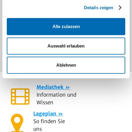
Ethik-Gremien
Oral History
Details zeigen
Pharmazie- und
Naturwissenschaftsgeschichte
Alle zulassen
Prize Studies
Auswahl erlauben
Ablehnen
Mediathek
Information und
Wissen
Lageplan
So finden Sie
uns