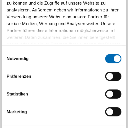
zu können und die Zugriffe auf unsere Website zu
analysieren. Außerdem geben wir Informationen zu Ihrer
Publikationen seit
Verwendung unserer Website an unsere Partner für
soziale Medien, Werbung und Analysen weiter. Unsere
2016
Partner führen diese Informationen möglicherweise mit
weiteren Daten zusammen, die Sie ihnen bereitgestellt
Promovieren in GTE
haben oder die sie im Rahmen Ihrer Nutzung der Dienste
gesammelt haben.
Einwilligungsauswahl
Notwendig
Navigation
Präferenzen
In verschiedenen thematischen Arbeitsgruppen
werden methodisch und thematisch
Statistiken
Forschungskompetenzen gebündelt.
Dissertation Studies
Marketing