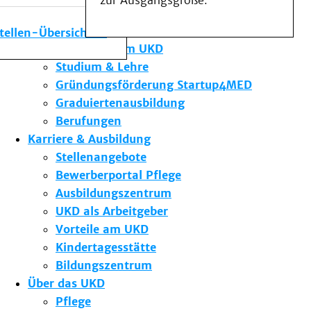
zur Ausgangsgröße.
Medizinische Fakultät
Die Institute des UKD
stellen-Übersicht
Forschung am UKD
Studium & Lehre
Gründungsförderung Startup4MED
Graduiertenausbildung
Berufungen
Karriere & Ausbildung
Stellenangebote
Bewerberportal Pflege
Ausbildungszentrum
UKD als Arbeitgeber
Vorteile am UKD
Kindertagesstätte
Bildungszentrum
Über das UKD
Pflege