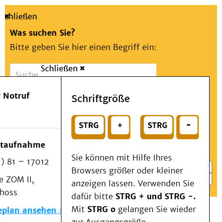
Schließen
Was suchen Sie?
Bitte geben Sie hier einen Begriff ein:
Schließen
Suche
Presse
Kontakt
Aa
Notfall
 Notruf
Schriftgröße
Menü
Suchen
Patienten & Besucher
oder
Kliniken/Institute/Zentren
Wählen Sie ein Thema für Ihren Schnelleinstieg
otaufnahme
Als Patient am UKD
Sie können mit Hilfe Ihres
) 81 – 17012
Beratung und Unterstützung
Browsers größer oder kleiner
 ZOM II,
Veranstaltungen
anzeigen lassen. Verwenden Sie
choss
Kommunikation im Medizinwesen (KIM)
dafür bitte
STRG + und STRG -.
Notfall
Mit
STRG o
gelangen Sie wieder
eplan ansehen
Forschung & Lehre