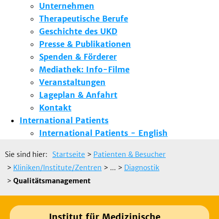
Unternehmen
Therapeutische Berufe
Geschichte des UKD
Presse & Publikationen
Spenden & Förderer
Mediathek: Info-Filme
Veranstaltungen
Lageplan & Anfahrt
Kontakt
International Patients
International Patients - English
Sie sind hier:
Startseite
>
Patienten & Besucher
>
Kliniken/Institute/Zentren
> ...
>
Diagnostik
>
Qualitätsmanagement
Institut für Medizinische