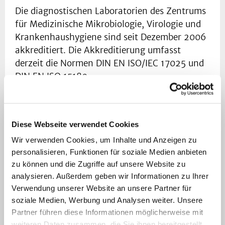
Die diagnostischen Laboratorien des Zentrums
für Medizinische Mikrobiologie, Virologie und
Krankenhaushygiene sind seit Dezember 2006
akkreditiert. Die Akkreditierung umfasst
derzeit die Normen DIN EN ISO/IEC 17025 und
DIN EN ISO 15189.
Die diagnostischen Laboratorien sind durch die
DAkkS flexibel akkreditiert, um neue
Diese Webseite verwendet Cookies
Laborparameter rasch in den
Akkreditierungsbereich aufnehmen zu können.
Wir verwenden Cookies, um Inhalte und Anzeigen zu
Die aktuelle Verfahrensliste der flexibel
personalisieren, Funktionen für soziale Medien anbieten
akkreditierten Parameter finden Sie hier:
zu können und die Zugriffe auf unsere Website zu
analysieren. Außerdem geben wir Informationen zu Ihrer
ML-Liste
Verwendung unserer Website an unsere Partner für
PL-Liste
soziale Medien, Werbung und Analysen weiter. Unsere
Partner führen diese Informationen möglicherweise mit
Die aktuelle Akkreditierungsurkunden inkl.
weiteren Daten zusammen, die Sie ihnen bereitgestellt