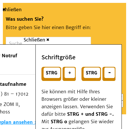
Schließen
Was suchen Sie?
Bitte geben Sie hier einen Begriff ein:
Schließen
Suche
Presse
Kontakt
Aa
Notfall
 Notruf
Schriftgröße
Menü
Suchen
Patienten & Besucher
oder
Kliniken/Institute/Zentren
Wählen Sie ein Thema für Ihren Schnelleinstieg
otaufnahme
Als Patient am UKD
Sie können mit Hilfe Ihres
) 81 – 17012
Beratung und Unterstützung
Browsers größer oder kleiner
 ZOM II,
Veranstaltungen
anzeigen lassen. Verwenden Sie
choss
Kommunikation im Medizinwesen (KIM)
dafür bitte
STRG + und STRG -.
Notfall
Mit
STRG o
gelangen Sie wieder
eplan ansehen
Forschung & Lehre