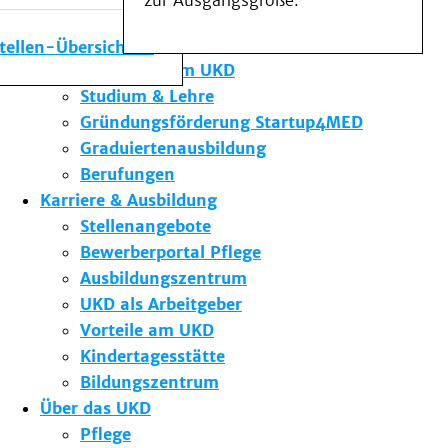
zur Ausgangsgröße.
Medizinische Fakultät
Die Institute des UKD
stellen-Übersicht
Forschung am UKD
Studium & Lehre
Gründungsförderung Startup4MED
Graduiertenausbildung
Berufungen
Karriere & Ausbildung
Stellenangebote
Bewerberportal Pflege
Ausbildungszentrum
UKD als Arbeitgeber
Vorteile am UKD
Kindertagesstätte
Bildungszentrum
Über das UKD
Pflege