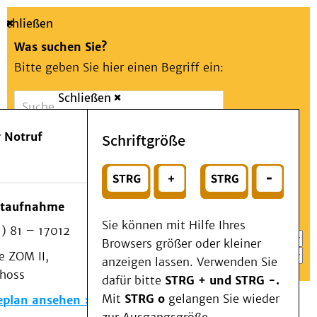
Schließen
Was suchen Sie?
Bitte geben Sie hier einen Begriff ein:
Schließen
Suche
Presse
Kontakt
Aa
Notfall
 Notruf
Schriftgröße
Menü
Suchen
Patienten & Besucher
oder
Kliniken/Institute/Zentren
Wählen Sie ein Thema für Ihren Schnelleinstieg
otaufnahme
Als Patient am UKD
Sie können mit Hilfe Ihres
) 81 – 17012
Beratung und Unterstützung
Browsers größer oder kleiner
 ZOM II,
Veranstaltungen
anzeigen lassen. Verwenden Sie
choss
Kommunikation im Medizinwesen (KIM)
dafür bitte
STRG + und STRG -.
Notfall
Mit
STRG o
gelangen Sie wieder
eplan ansehen
Forschung & Lehre