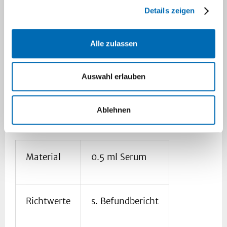
Fasciola hepatica
Details zeigen
Fasciola-hepatica-Ak*
Alle zulassen
Klinische Indikation
Auswahl erlauben
Verdacht auf Infektion mit Fasciola hepatica
(großer Leberegel) bei unklarer chronischer
Cholangitis, Cholestase, Ikterus, nach
Ablehnen
Aufenthalt in (sub-)tropischen Ländern
Material
0.5 ml Serum
Richtwerte
s. Befundbericht