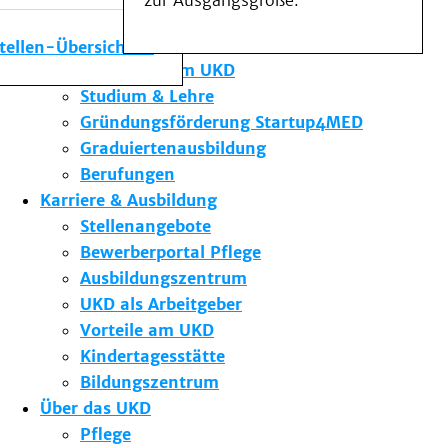
zur Ausgangsgröße.
Medizinische Fakultät
Die Institute des UKD
stellen-Übersicht
Forschung am UKD
Studium & Lehre
Gründungsförderung Startup4MED
Graduiertenausbildung
Berufungen
Karriere & Ausbildung
Stellenangebote
Bewerberportal Pflege
Ausbildungszentrum
UKD als Arbeitgeber
Vorteile am UKD
Kindertagesstätte
Bildungszentrum
Über das UKD
Pflege