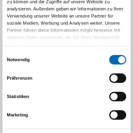
zu können und die Zugriffe auf unsere Website zu
analysieren. Außerdem geben wir Informationen zu Ihrer
Verwendung unserer Website an unsere Partner für
Parasitologische Untersuchungen
soziale Medien, Werbung und Analysen weiter. Unsere
Partner führen diese Informationen möglicherweise mit
weiteren Daten zusammen, die Sie ihnen bereitgestellt
Krankenhaushygienische Untersuchungen
haben oder die sie im Rahmen Ihrer Nutzung der Dienste
gesammelt haben.
Einwilligungsauswahl
Aktuelle Informationen für Einsender
Notwendig
Virologische Untersuchungen
Präferenzen
Statistiken
Qualitätsmanagement
Marketing
Navigation