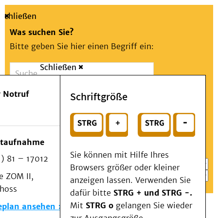
Schließen
Was suchen Sie?
Bitte geben Sie hier einen Begriff ein:
Schließen
Suche
Presse
Kontakt
Aa
Notfall
 Notruf
Schriftgröße
Menü
Suchen
Patienten & Besucher
oder
Kliniken/Institute/Zentren
Wählen Sie ein Thema für Ihren Schnelleinstieg
otaufnahme
Als Patient am UKD
Sie können mit Hilfe Ihres
) 81 – 17012
Beratung und Unterstützung
Browsers größer oder kleiner
 ZOM II,
Veranstaltungen
anzeigen lassen. Verwenden Sie
choss
Kommunikation im Medizinwesen (KIM)
dafür bitte
STRG + und STRG -.
Notfall
Mit
STRG o
gelangen Sie wieder
eplan ansehen
Forschung & Lehre