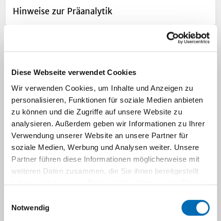
Hinweise zur Präanalytik
Untersuchungsauftrag Medizinische
Mikrobiologie
Diese Webseite verwendet Cookies
Wir verwenden Cookies, um Inhalte und Anzeigen zu
Probentransport
personalisieren, Funktionen für soziale Medien anbieten
zu können und die Zugriffe auf unsere Website zu
Informationen zur Befundübermittlung
analysieren. Außerdem geben wir Informationen zu Ihrer
Verwendung unserer Website an unsere Partner für
soziale Medien, Werbung und Analysen weiter. Unsere
Klinische Indikationen
Partner führen diese Informationen möglicherweise mit
weiteren Daten zusammen, die Sie ihnen bereitgestellt
haben oder die sie im Rahmen Ihrer Nutzung der Dienste
Mykologische Untersuchungen
gesammelt haben.
Einwilligungsauswahl
Notwendig
Serologische Untersuchungen