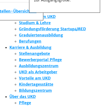
zur Ausgangsgröße.
Medizinische Fakultät
Die Institute des UKD
stellen-Übersicht
Forschung am UKD
Studium & Lehre
Gründungsförderung Startup4MED
Graduiertenausbildung
Berufungen
Karriere & Ausbildung
Stellenangebote
Bewerberportal Pflege
Ausbildungszentrum
UKD als Arbeitgeber
Vorteile am UKD
Kindertagesstätte
Bildungszentrum
Über das UKD
Pflege