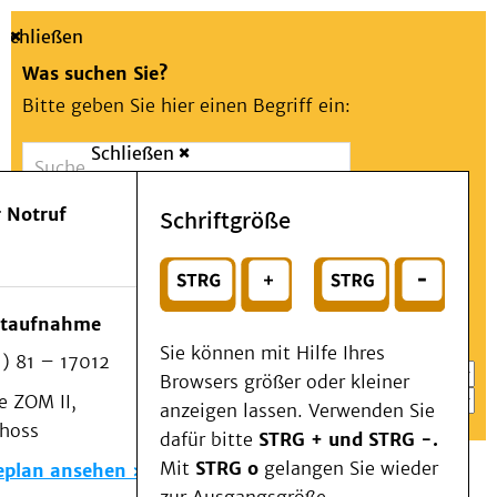
Schließen
Was suchen Sie?
Bitte geben Sie hier einen Begriff ein:
Schließen
Suche
Presse
Kontakt
Aa
Notfall
 Notruf
Schriftgröße
Menü
Suchen
Patienten & Besucher
oder
Kliniken/Institute/Zentren
Wählen Sie ein Thema für Ihren Schnelleinstieg
otaufnahme
Als Patient am UKD
Sie können mit Hilfe Ihres
) 81 – 17012
Beratung und Unterstützung
Browsers größer oder kleiner
 ZOM II,
Veranstaltungen
anzeigen lassen. Verwenden Sie
choss
Kommunikation im Medizinwesen (KIM)
dafür bitte
STRG + und STRG -.
Notfall
Mit
STRG o
gelangen Sie wieder
eplan ansehen
Forschung & Lehre