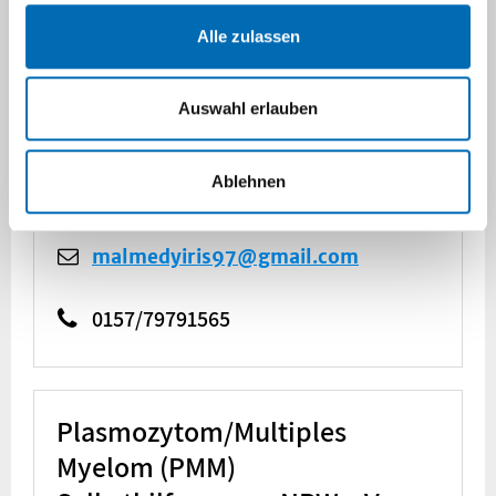
e.V.
Alle zulassen
Iris Malmedy
Am Alten Güterbahnhof 19
50825 Köln
Auswahl erlauben
http://www.nhl-hilfe.eu
nhl-hilfe@web.de
Ablehnen
malmedyiris97@gmail.com
0157/79791565
Plasmozytom/Multiples
Myelom (PMM)