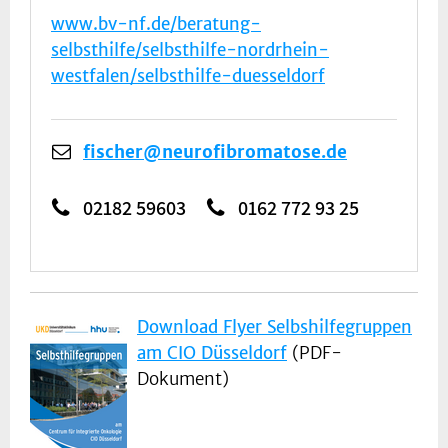
www.bv-nf.de/beratung-
selbsthilfe/selbsthilfe-nordrhein-
westfalen/selbsthilfe-duesseldorf
fischer@neurofibromatose.de
02182 59603
0162 772 93 25
Download Flyer Selbshilfegruppen
am CIO Düsseldorf
(PDF-
Dokument)