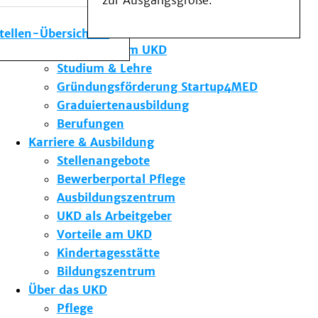
zur Ausgangsgröße.
Medizinische Fakultät
Die Institute des UKD
stellen-Übersicht
Forschung am UKD
Studium & Lehre
Gründungsförderung Startup4MED
Graduiertenausbildung
Berufungen
Karriere & Ausbildung
Stellenangebote
Bewerberportal Pflege
Ausbildungszentrum
UKD als Arbeitgeber
Vorteile am UKD
Kindertagesstätte
Bildungszentrum
Über das UKD
Pflege