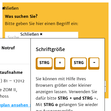
Schließen
Was suchen Sie?
Bitte geben Sie hier einen Begriff ein:
Schließen
Suche
Presse
Kontakt
Aa
Notfall
 Notruf
Schriftgröße
Menü
Suchen
Patienten & Besucher
oder
Kliniken/Institute/Zentren
Wählen Sie ein Thema für Ihren Schnelleinstieg
otaufnahme
Als Patient am UKD
Sie können mit Hilfe Ihres
) 81 – 17012
Beratung und Unterstützung
Browsers größer oder kleiner
 ZOM II,
Veranstaltungen
anzeigen lassen. Verwenden Sie
choss
Kommunikation im Medizinwesen (KIM)
dafür bitte
STRG + und STRG -.
Notfall
Mit
STRG o
gelangen Sie wieder
eplan ansehen
Forschung & Lehre