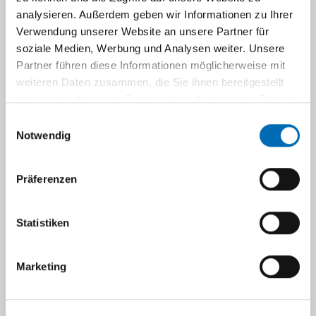
Düsseldorf
analysieren. Außerdem geben wir Informationen zu Ihrer
Verwendung unserer Website an unsere Partner für
soziale Medien, Werbung und Analysen weiter. Unsere
Unterstützende Betreuung
Partner führen diese Informationen möglicherweise mit
weiteren Daten zusammen, die Sie ihnen bereitgestellt
haben oder die sie im Rahmen Ihrer Nutzung der Dienste
Selbsthilfegruppen
gesammelt haben.
Einwilligungsauswahl
Notwendig
Lage / Anreise
Präferenzen
Navigation
Statistiken
Zentrum für Hämatologische
Neoplasien
Marketing