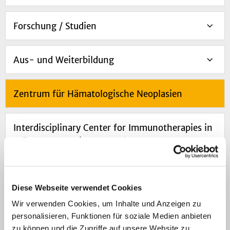
Forschung / Studien
Aus- und Weiterbildung
Zentrum für Hämatologische Neoplasien
Interdisciplinary Center for Immunotherapies in
Inflammatory Diseases and Cancer, CIC
Düsseldorf Center für Cell- and Gene-
Therapy
Diese Webseite verwendet Cookies
Wir verwenden Cookies, um Inhalte und Anzeigen zu
personalisieren, Funktionen für soziale Medien anbieten
Centrum für Integrierte Onkolgie (CIO)
zu können und die Zugriffe auf unsere Website zu