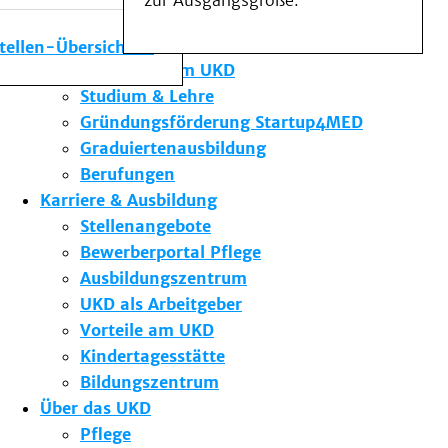
zur Ausgangsgröße.
Medizinische Fakultät
Die Institute des UKD
stellen-Übersicht
Forschung am UKD
Studium & Lehre
Gründungsförderung Startup4MED
Graduiertenausbildung
Berufungen
Karriere & Ausbildung
Stellenangebote
Bewerberportal Pflege
Ausbildungszentrum
UKD als Arbeitgeber
Vorteile am UKD
Kindertagesstätte
Bildungszentrum
Über das UKD
Pflege