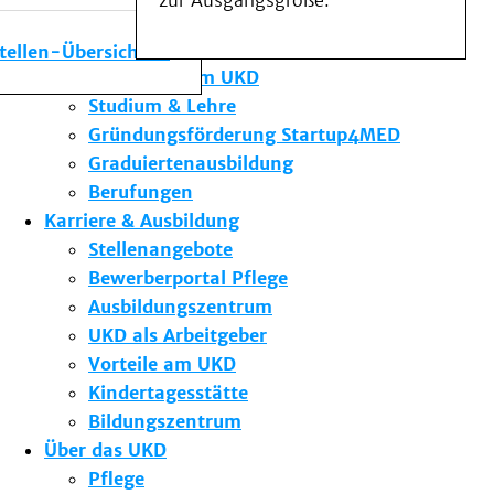
zur Ausgangsgröße.
Medizinische Fakultät
Die Institute des UKD
stellen-Übersicht
Forschung am UKD
Studium & Lehre
Gründungsförderung Startup4MED
Graduiertenausbildung
Berufungen
Karriere & Ausbildung
Stellenangebote
Bewerberportal Pflege
Ausbildungszentrum
UKD als Arbeitgeber
Vorteile am UKD
Kindertagesstätte
Bildungszentrum
Über das UKD
Pflege