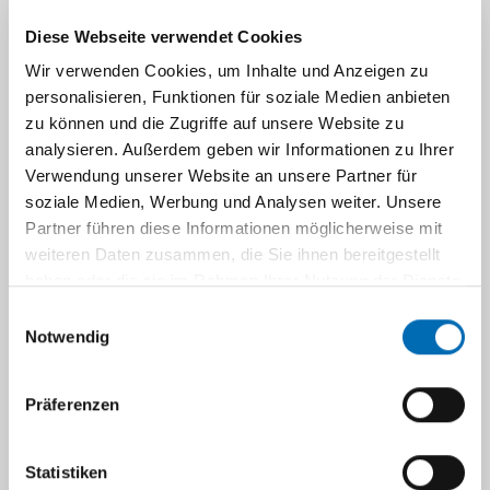
werden, sind Situationen vorbehalten, in denen
Diese Webseite verwendet Cookies
keine Standard-Therapiemöglichkeit besteht.
Wir verwenden Cookies, um Inhalte und Anzeigen zu
Die Behandlung in Klinischen Studien bietet
personalisieren, Funktionen für soziale Medien anbieten
den Patienten und auch uns als betreuenden
zu können und die Zugriffe auf unsere Website zu
Ärzten große Vorteile. Die Sicherheit unserer
analysieren. Außerdem geben wir Informationen zu Ihrer
Patienten ist durch die enge Vernetzung der
Verwendung unserer Website an unsere Partner für
weltweit rekrutierenden Kliniken und
soziale Medien, Werbung und Analysen weiter. Unsere
regelmäßige Telefonkonferenzen hoch. Die
Partner führen diese Informationen möglicherweise mit
Medikamente, die in diesen Studien bei
weiteren Daten zusammen, die Sie ihnen bereitgestellt
Kindern eingesetzt werden, sind neu. Es
haben oder die sie im Rahmen Ihrer Nutzung der Dienste
besteht die Verpflichtung Nebenwirkungen –
gesammelt haben.
Einwilligungsauswahl
insbesondere schwerwiegende –
Notwendig
schnellstmöglich zu melden. Langfristig
erhoffen wir uns durch das Definieren
Präferenzen
wirksamer Substanzen in den frühen
Studienphasen, dass diese mittel- und
Statistiken
langfristig auch in der Primärtherapie