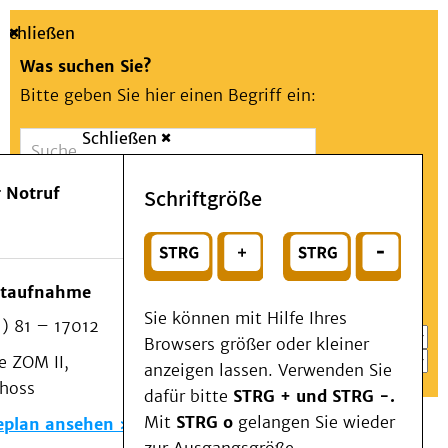
Schließen
Was suchen Sie?
Bitte geben Sie hier einen Begriff ein:
Schließen
Suche
Presse
Kontakt
Aa
Notfall
 Notruf
Schriftgröße
Menü
Suchen
Patienten & Besucher
oder
Kliniken/Institute/Zentren
Wählen Sie ein Thema für Ihren Schnelleinstieg
otaufnahme
Als Patient am UKD
Sie können mit Hilfe Ihres
) 81 – 17012
Beratung und Unterstützung
Browsers größer oder kleiner
 ZOM II,
Veranstaltungen
anzeigen lassen. Verwenden Sie
choss
Kommunikation im Medizinwesen (KIM)
dafür bitte
STRG + und STRG -.
Notfall
Mit
STRG o
gelangen Sie wieder
eplan ansehen
Forschung & Lehre