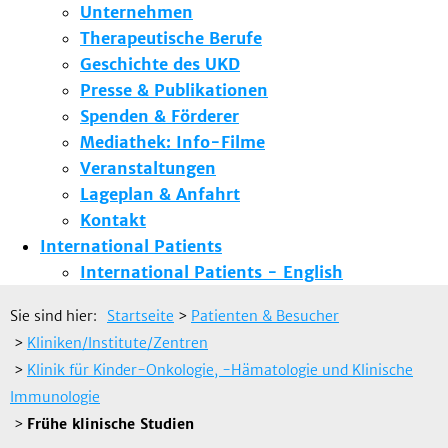
Unternehmen
Therapeutische Berufe
Geschichte des UKD
Presse & Publikationen
Spenden & Förderer
Mediathek: Info-Filme
Veranstaltungen
Lageplan & Anfahrt
Kontakt
International Patients
International Patients - English
Sie sind hier:
Startseite
>
Patienten & Besucher
>
Kliniken/Institute/Zentren
>
Klinik für Kinder-Onkologie, -Hämatologie und Klinische
Immunologie
>
Frühe klinische Studien