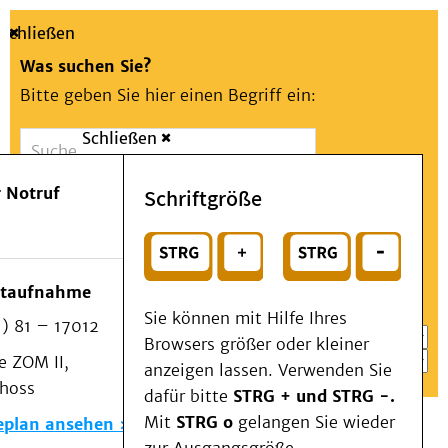
Schließen
Was suchen Sie?
Bitte geben Sie hier einen Begriff ein:
Schließen
Suche
Presse
Kontakt
Aa
Notfall
 Notruf
Schriftgröße
Menü
Suchen
Patienten & Besucher
oder
Kliniken/Institute/Zentren
Wählen Sie ein Thema für Ihren Schnelleinstieg
otaufnahme
Als Patient am UKD
Sie können mit Hilfe Ihres
) 81 – 17012
Beratung und Unterstützung
Browsers größer oder kleiner
 ZOM II,
Veranstaltungen
anzeigen lassen. Verwenden Sie
choss
Kommunikation im Medizinwesen (KIM)
dafür bitte
STRG + und STRG -.
Notfall
Mit
STRG o
gelangen Sie wieder
eplan ansehen
Forschung & Lehre