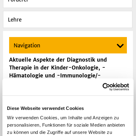
Lehre
Navigation
Aktuelle Aspekte der Diagnostik und
Therapie in der Kinder-Onkologie, -
Hämatologie und -Immunologie/-
Rheumatologie
Dienstags 14.15 – 15.00 Uhr
Großer Seminarraum im 3. OG (13.41.03.023)
Anmeldung bitte per E-Mail:
Diese Webseite verwendet Cookies
JuttaLotte.Bloser@med.uni-duesseldorf.de
Wir verwenden Cookies, um Inhalte und Anzeigen zu
Aktuelle Themen und Referenten
personalisieren, Funktionen für soziale Medien anbieten
demnächst im Anhang
zu können und die Zugriffe auf unsere Website zu