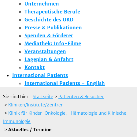
Unternehmen
Therapeutische Berufe
Geschichte des UKD
Presse & Publikationen
Spenden & Förderer
Mediathek: Info-Filme
Veranstaltungen
Lageplan & Anfahrt
Kontakt
International Patients
International Patients - English
Sie sind hier:
Startseite
>
Patienten & Besucher
>
Kliniken/Institute/Zentren
>
Klinik für Kinder-Onkologie, -Hämatologie und Klinische
Immunologie
>
Aktuelles / Termine