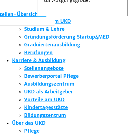
zur Ausgangsgröße.
Medizinische Fakultät
Die Institute des UKD
stellen-Übersicht
Forschung am UKD
Studium & Lehre
Gründungsförderung Startup4MED
Graduiertenausbildung
Berufungen
Karriere & Ausbildung
Stellenangebote
Bewerberportal Pflege
Ausbildungszentrum
UKD als Arbeitgeber
Vorteile am UKD
Kindertagesstätte
Bildungszentrum
Über das UKD
Pflege