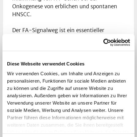
Onkogenese von erblichen und spontanen
HNSCC.
Der FA-Signalweg ist ein essentieller
Bestandteil der Stoffwechselweges der
Homologen Rekombination innerhalb der
DNA-Reparatur und relativ komplex. Bei
Auftreten eines DNA-Schadens wird ein
Diese Webseite verwendet Cookies
großer nukleärer Proteinkomplex (FA core
Wir verwenden Cookies, um Inhalte und Anzeigen zu
complex mit den frühen FA-Genen aktiviert,
personalisieren, Funktionen für soziale Medien anbieten
in dem sich die Produkte der FA-Gene
zu können und die Zugriffe auf unsere Website zu
FANC-A/B/C/E/F/G/L/M sowie die
analysieren. Außerdem geben wir Informationen zu Ihrer
interagierende Proteine FA-assoziierten
Verwendung unserer Website an unsere Partner für
Gene FAAP24 und FAAP100 finden (13, 14).
soziale Medien, Werbung und Analysen weiter. Unsere
Dieser FA core complex aktiviert die beiden
Partner führen diese Informationen möglicherweise mit
weiteren Daten zusammen, die Sie ihnen bereitgestellt
Paraloge FANCD2 und FANCI durch
haben oder die sie im Rahmen Ihrer Nutzung der Dienste
Monoubiquitinierung. Monoubiquitiniertes