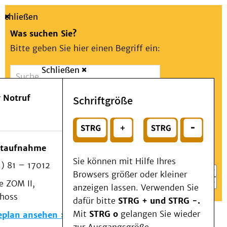
Schließen
Was suchen Sie?
Bitte geben Sie hier einen Begriff ein:
Schließen
Suche
Presse
Kontakt
Aa
Notfall
 Notruf
Schriftgröße
Menü
Suchen
Patienten & Besucher
oder
Kliniken/Institute/Zentren
Wählen Sie ein Thema für Ihren Schnelleinstieg
otaufnahme
Als Patient am UKD
Sie können mit Hilfe Ihres
) 81 – 17012
Beratung und Unterstützung
Browsers größer oder kleiner
 ZOM II,
Veranstaltungen
anzeigen lassen. Verwenden Sie
choss
Kommunikation im Medizinwesen (KIM)
dafür bitte
STRG + und STRG -.
Notfall
Mit
STRG o
gelangen Sie wieder
eplan ansehen
Forschung & Lehre