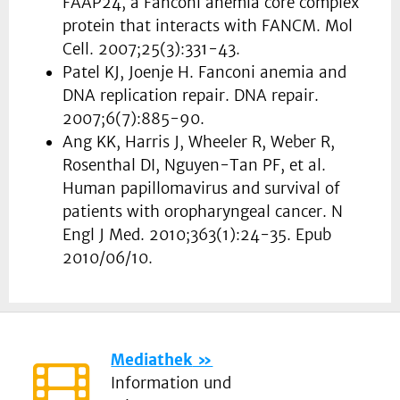
FAAP24, a Fanconi anemia core complex
protein that interacts with FANCM. Mol
Cell. 2007;25(3):331-43.
Patel KJ, Joenje H. Fanconi anemia and
DNA replication repair. DNA repair.
2007;6(7):885-90.
Ang KK, Harris J, Wheeler R, Weber R,
Rosenthal DI, Nguyen-Tan PF, et al.
Human papillomavirus and survival of
patients with oropharyngeal cancer. N
Engl J Med. 2010;363(1):24-35. Epub
2010/06/10.
Mediathek
Information und