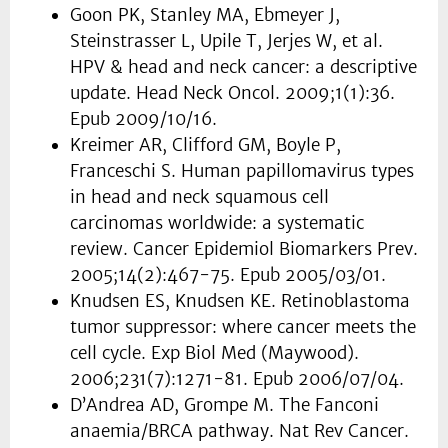
Goon PK, Stanley MA, Ebmeyer J,
Steinstrasser L, Upile T, Jerjes W, et al.
HPV & head and neck cancer: a descriptive
update. Head Neck Oncol. 2009;1(1):36.
Epub 2009/10/16.
Kreimer AR, Clifford GM, Boyle P,
Franceschi S. Human papillomavirus types
in head and neck squamous cell
carcinomas worldwide: a systematic
review. Cancer Epidemiol Biomarkers Prev.
2005;14(2):467-75. Epub 2005/03/01.
Knudsen ES, Knudsen KE. Retinoblastoma
tumor suppressor: where cancer meets the
cell cycle. Exp Biol Med (Maywood).
2006;231(7):1271-81. Epub 2006/07/04.
D’Andrea AD, Grompe M. The Fanconi
anaemia/BRCA pathway. Nat Rev Cancer.