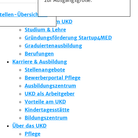
zur Ausgangsgröße.
Medizinische Fakultät
Die Institute des UKD
stellen-Übersicht
Forschung am UKD
Studium & Lehre
Gründungsförderung Startup4MED
Graduiertenausbildung
Berufungen
Karriere & Ausbildung
Stellenangebote
Bewerberportal Pflege
Ausbildungszentrum
UKD als Arbeitgeber
Vorteile am UKD
Kindertagesstätte
Bildungszentrum
Über das UKD
Pflege