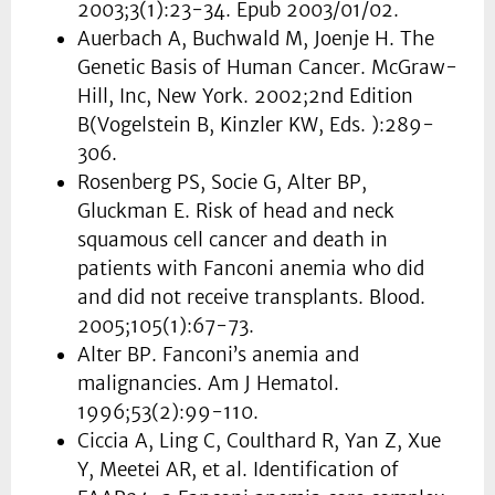
2003;3(1):23-34. Epub 2003/01/02.
Auerbach A, Buchwald M, Joenje H. The
Genetic Basis of Human Cancer. McGraw-
Hill, Inc, New York. 2002;2nd Edition
B(Vogelstein B, Kinzler KW, Eds. ):289-
306.
Rosenberg PS, Socie G, Alter BP,
Gluckman E. Risk of head and neck
squamous cell cancer and death in
patients with Fanconi anemia who did
and did not receive transplants. Blood.
2005;105(1):67-73.
Alter BP. Fanconi’s anemia and
malignancies. Am J Hematol.
1996;53(2):99-110.
Ciccia A, Ling C, Coulthard R, Yan Z, Xue
Y, Meetei AR, et al. Identification of