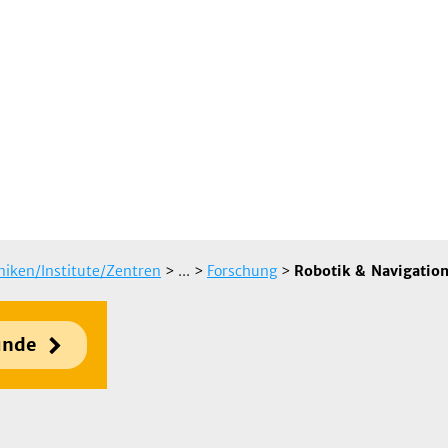
iniken/Institute/Zentren
> ...
>
Forschung
>
Robotik & Navigatio
unde