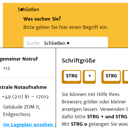
Schließen
Was suchen Sie?
Bitte geben Sie hier einen Begriff ein:
Schließen
Suche
Presse
Kontakt
Notfall
lgemeiner Notruf
Schriftgröße
Suchen
Patienten & Besucher
112
Kliniken/Institute/Zentren
oder
Als Patient am UKD
Beratung und Unterstützung
Wählen Sie ein Thema für Ihren Schnelleinstie
ntrale Notaufnahme
Veranstaltungen
Sie können mit Hilfe Ihres
+49 (211) 81 – 17012
Kommunikation im Medizinwesen (KIM)
Browsers größer oder kleiner
Notfall
Gebäude ZOM II,
anzeigen lassen. Verwenden S
Forschung & Lehre
Erdgeschoss
dafür bitte
STRG + und STRG
Medizinische Fakultät
Mit
STRG o
gelangen Sie wie
Im Lageplan ansehen
Die Institute des UKD