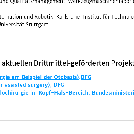
k und Qualitätsmanagement, Werkzeugmaschinenlabor 
tomation und Robotik, Karlsruher Institut für Technolo
niversität Stuttgart
 aktuellen Drittmittel-geförderten Projek
ie am Beispiel der Otobasis),DFG
 assisted surgery), DFG
ochirurgie im Kopf-Hals-Bereich, Bundesministeri