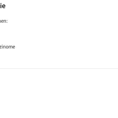
ie
nen:
zinome