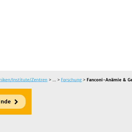
iniken/Institute/Zentren
> ...
>
Forschung
>
Fanconi-Anämie & Ge
unde