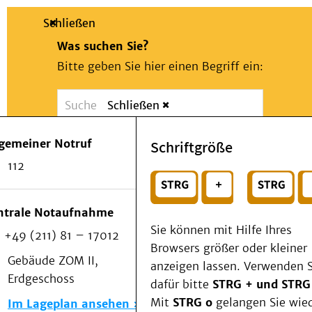
Schließen
Was suchen Sie?
Bitte geben Sie hier einen Begriff ein:
Schließen
Suche
Presse
Kontakt
Notfall
lgemeiner Notruf
Schriftgröße
Suchen
Patienten & Besucher
112
Kliniken/Institute/Zentren
oder
Als Patient am UKD
Beratung und Unterstützung
Wählen Sie ein Thema für Ihren Schnelleinstie
ntrale Notaufnahme
Veranstaltungen
Sie können mit Hilfe Ihres
+49 (211) 81 – 17012
Kommunikation im Medizinwesen (KIM)
Browsers größer oder kleiner
Notfall
Gebäude ZOM II,
anzeigen lassen. Verwenden S
Forschung & Lehre
Erdgeschoss
dafür bitte
STRG + und STRG
Medizinische Fakultät
Mit
STRG o
gelangen Sie wie
Im Lageplan ansehen
Die Institute des UKD