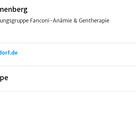
anenberg
rschungsgruppe Fanconi-Anämie & Gentherapie
orf.de
ppe